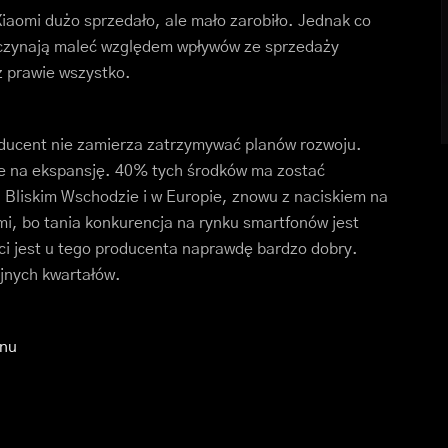
 Xiaomi dużo sprzedało, ale mało zarobiło. Jednak co
aczynają maleć względem wpływów ze sprzedaży
ż prawie wszystko.
roducent nie zamierza zatrzymywać planów rozwoju.
ze na ekspansję. 40% tych środków ma zostać
 Bliskim Wschodzie i w Europie, znowu z naciskiem na
mi, bo tania konkurencja na rynku smartfonów jest
ci jest u tego producenta naprawdę bardzo dobry.
jnych kwartałów.
onu