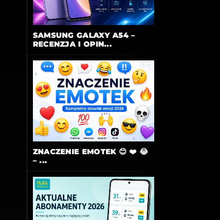
SAMSUNG GALAXY A54 –
RECENZJA I OPIN...
ZNACZENIE EMOTEK 😊 ❤️ 😂
– ...