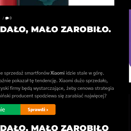
8
0
DAŁO, MAŁO ZAROBIŁO.
 że sprzedaż smartfonów
Xiaomi
idzie stale w górę.
aźnie pokazał tę tendencję. Xiaomi dużo sprzedało,
 zyski firmy będą wystarczające, żeby cenowa strategia
iński producent spodziewa się zarabiać najwięcej?
EDAŁO, MAŁO ZAROBIŁO