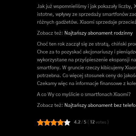
Jak już wspomnieliśmy i jak pokazały liczby,
istotne, wpływy ze sprzedaży smartfonów z
różnych gadżetów. Xiaomi sprzedaje przecie
Zobacz też:
Najtańszy abonament rodzinny
Choć ten rok zaczął się ze stratą, chiński p
Chce za to pozyskać akcjonariuszy i pieniąd
wykorzystane na przyśpieszenie ekspansji na
smartfony. W gruncie rzeczy kibicujemy Xiao
potrzebna. Co więcej stosunek ceny do jakoś
Czekamy więc na informacje finansowe z kole
A co Wy co myślicie o smartfonach Xiaomi?
Zobacz też:
Najtańszy abonament bez telef
4.2
/
5
(
12
votes
)