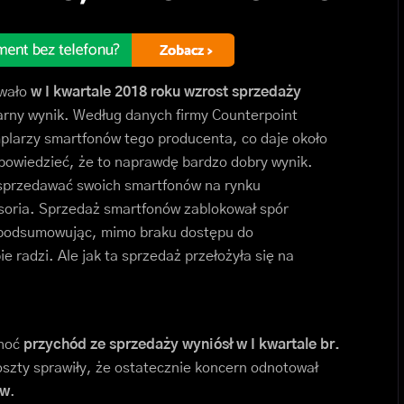
owało
w I kwartale 2018 roku wzrost sprzedaży
rny wynik. Według danych firmy Counterpoint
mplarzy smartfonów tego producenta, co daje około
 powiedzieć, że to naprawdę bardzo dobry wynik.
 sprzedawać swoich smartfonów na rynku
soria. Sprzedaż smartfonów zablokował spór
c podsumowując, mimo braku dostępu do
 radzi. Ale jak ta sprzedaż przełożyła się na
Choć
przychód ze sprzedaży wyniósł w I kwartale br.
koszty sprawiły, że ostatecznie koncern odnotował
ów
.