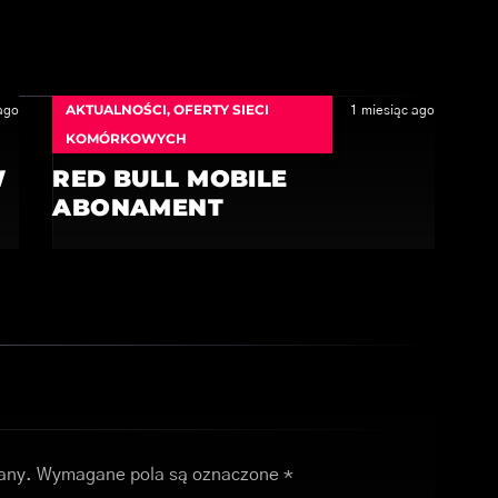
AKTUALNOŚCI
,
OFERTY SIECI
ago
1 miesiąc ago
KOMÓRKOWYCH
W
RED BULL MOBILE
ABONAMENT
any.
Wymagane pola są oznaczone
*