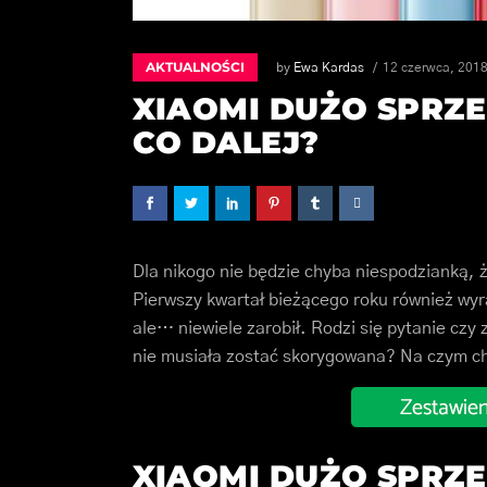
AKTUALNOŚCI
by
Ewa Kardas
12 czerwca, 201
XIAOMI DUŻO SPRZE
CO DALEJ?
Dla nikogo nie będzie chyba niespodzianką,
Pierwszy kwartał bieżącego roku również wyr
ale… niewiele zarobił. Rodzi się pytanie czy
nie musiała zostać skorygowana? Na czym ch
XIAOMI DUŻO SPRZ