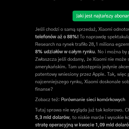
Jeśli chodzi o samą sprzedaż, Xiaomi odnot
telefonów aż o 88%!
To naprawdę spektakula
Research na rynek trafiło 28,1 miliona egze
8% udziałów w całym rynku
. No i można by
Zwłaszcza jeśli dodamy, że Xiaomi nie może
amerykańskim. Tam udostępnia jedynie akce
patentowy wniesiony przez Apple. Tak, wię
najcenniejszego rynku, Xiaomi doskonale sobie
finanse?
Zobacz też:
Porównanie sieci komórkowych
Tutaj sprawa nie wygląda już tak kolorowo. 
5,3 mld dolarów
, to niskie marże i wysokie 
stratę operacyjną w kwocie 1,09 mld dolar