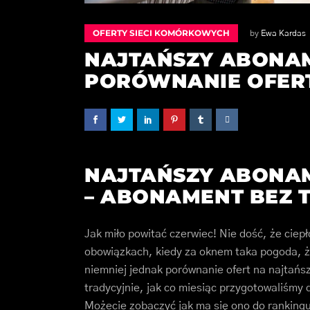
OFERTY SIECI KOMÓRKOWYCH
by
Ewa Kardas
NAJTAŃSZY ABONAM
PORÓWNANIE OFER
NAJTAŃSZY ABONAM
– ABONAMENT BEZ 
Jak miło powitać czerwiec! Nie dość, że ciepł
obowiązkach, kiedy za oknem taka pogoda, że
niemniej jednak porównanie ofert na najtańs
tradycyjnie, jak co miesiąc przygotowaliśm
Możecie zobaczyć jak ma się ono do rankingu 