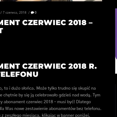
7 czerwca, 2018
0
ENT CZERWIEC 2018 –
T
ENT CZERWIEC 2018 R.
TELEFONU
o, to i dużo słońca. Może tylko trudno się skupić na
 chętnie by się ją celebrowało gdzieś nad wodą. Tym
zy abonament czerwiec 2018 – musi być! Dlatego
y dla Was nowe zestawienie abonamentów bez telefonu.
z zeszłego miesiąca, klikając w banner poniżej.