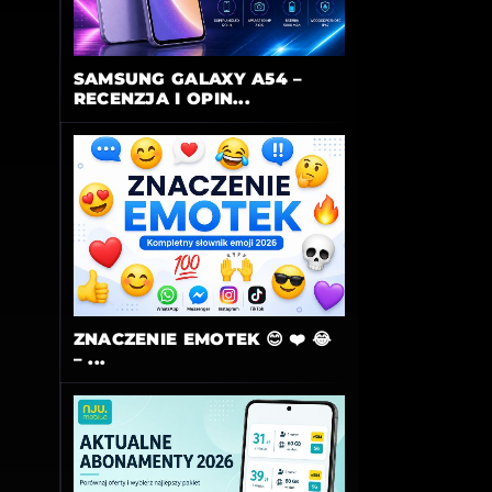
SAMSUNG GALAXY A54 –
RECENZJA I OPIN...
ZNACZENIE EMOTEK 😊 ❤️ 😂
– ...