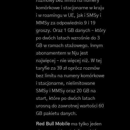
rozmowy bez limitu na numery
komórkowe i stacjonarne w kraju
i w roamingu w UE, jak i SMSy i
MMSy za odpowiednio 9 i 19
groszy. Oraz 1 GB danych – który
po dwóch latach wzrośnie do 3
GB w ramach stażowego. Innym
abonamentem w Nju jest
najwięcej – nie więcej niż. W tej
taryfie za 39 zł oprócz rozmów
bez limitu na numery komórkowe
i stacjonarne, nielimitowane
SMSy i MMSy oraz 20 GB na
start, które po dwóch latach
urosną do zawrotnej wartości 60
GB pakietu danych.
Red Bull Mobile
ma tylko jeden