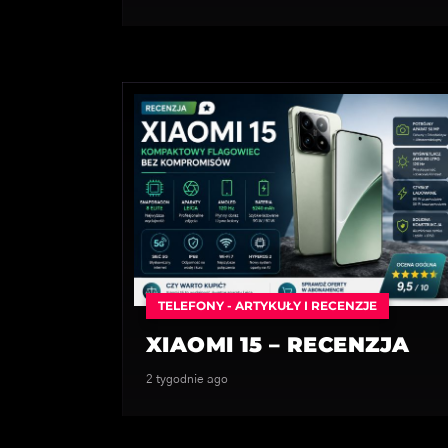
TELEFONY - ARTYKUŁY I RECENZJE
XIAOMI 15 – RECENZJA
2 tygodnie ago