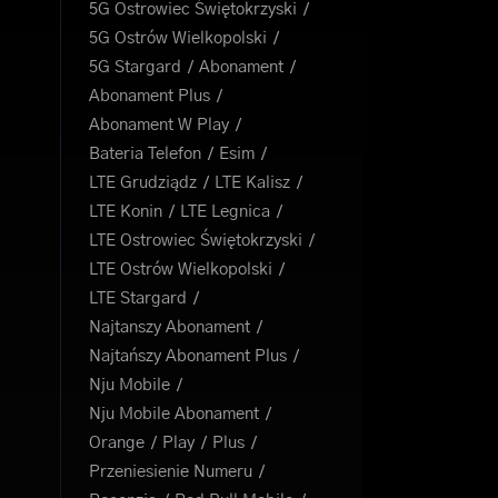
5G Ostrowiec Świętokrzyski
5G Ostrów Wielkopolski
5G Stargard
Abonament
Abonament Plus
Abonament W Play
Bateria Telefon
Esim
LTE Grudziądz
LTE Kalisz
LTE Konin
LTE Legnica
LTE Ostrowiec Świętokrzyski
LTE Ostrów Wielkopolski
LTE Stargard
Najtanszy Abonament
Najtańszy Abonament Plus
Nju Mobile
Nju Mobile Abonament
Orange
Play
Plus
Przeniesienie Numeru