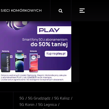
Search
 SIECI KOMÓRKOWYCH
for:
5G
5G Grudziądz
5G Kalisz
5G Konin
5G Legnica