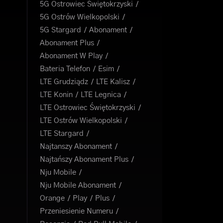
5G Ostrowiec Świętokrzyski
5G Ostrów Wielkopolski
5G Stargard
Abonament
Abonament Plus
Abonament W Play
Bateria Telefon
Esim
LTE Grudziądz
LTE Kalisz
LTE Konin
LTE Legnica
LTE Ostrowiec Świętokrzyski
LTE Ostrów Wielkopolski
LTE Stargard
Najtanszy Abonament
Najtańszy Abonament Plus
Nju Mobile
Nju Mobile Abonament
Orange
Play
Plus
Przeniesienie Numeru