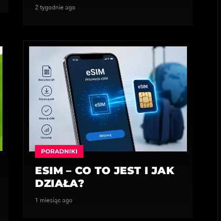
2 tygodnie ago
PORADNIKI
ESIM – CO TO JEST I JAK
DZIAŁA?
1 miesiąc ago