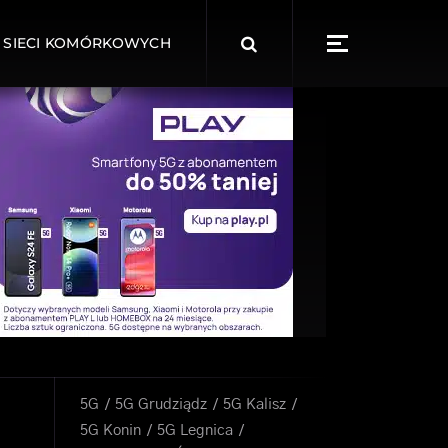
Search
 SIECI KOMÓRKOWYCH
for:
5G
5G Grudziądz
5G Kalisz
5G Konin
5G Legnica