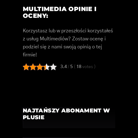
MULTIMEDIA OPINIE I
OCENY:
Korzystasz lub w przeszłości korzystałeś
z usług Multimediów? Zostaw ocenę i
podziel się z nami swoją opinią o tej
firmie!
3.4
/
5
(
18
votes
)
NAJTAŃSZY ABONAMENT W
PLUSIE