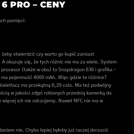
 6 PRO – CENY
ach pamięci:
, żeby stwierdzić czy warto go kupić zamiast
A okazuje się, że tych różnic nie ma za wiele. System
 procesor (także w obu) to Snapdragon 636 i grafika –
 ma pojemność 4000 mAh. Więc gdzie te różnice?
yświetlacz ma przekątną 6,29 cala. Ma też podwójny
ością w jakości zdjęć robionych przednią kamerką da
le więcej ich nie odczujemy. Nawet NFC nie ma w
niem nie. Chyba lepiej byłoby już raczej dorzucić