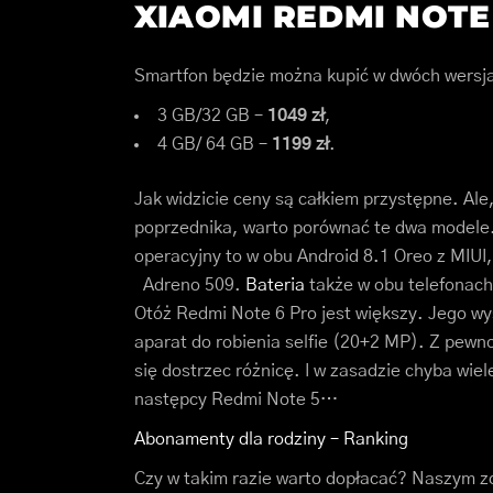
XIAOMI REDMI NOTE
Smartfon będzie można kupić w dwóch wersj
3 GB/32 GB –
1049 zł
,
4 GB/ 64 GB –
1199 zł
.
Jak widzicie ceny są całkiem przystępne. Ale
poprzednika, warto porównać te dwa modele. 
operacyjny to w obu Android 8.1 Oreo z MIUI,
Adreno 509.
Bateria
także w obu telefonach
Otóż Redmi Note 6 Pro jest większy. Jego w
aparat do robienia selfie (20+2 MP). Z pewn
się dostrzec różnicę. I w zasadzie chyba wie
następcy Redmi Note 5…
Abonamenty dla rodziny – Ranking
Czy w takim razie warto dopłacać? Naszym zda