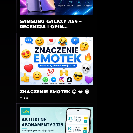
SAMSUNG GALAXY A54 –
RECENZJA I OPIN...
ZNACZENIE EMOTEK 😊 ❤️ 😂
– ...