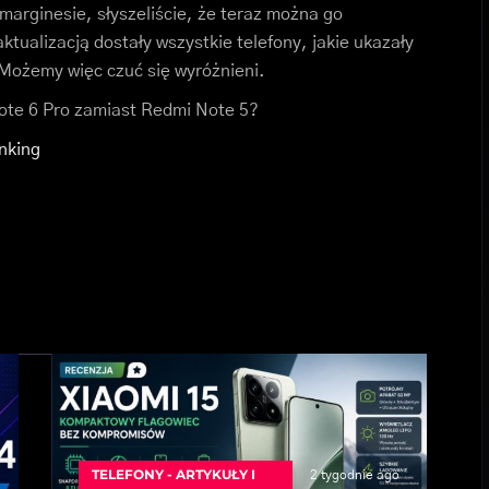
 marginesie, słyszeliście, że teraz można go
tualizacją dostały wszystkie telefony, jakie ukazały
. Możemy więc czuć się wyróżnieni.
ote 6 Pro zamiast Redmi Note 5?
nking
TELEFONY - ARTYKUŁY I
2 tygodnie ago