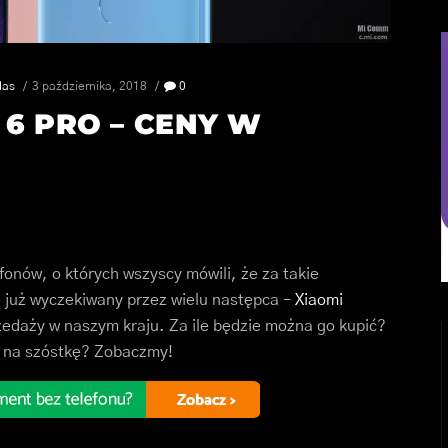
das
3 października, 2018
0
 6 PRO – CENY W
fonów, o których wszyscy mówili, że za takie
ię już wyczekiwany przez wielu następca –
Xiaomi
zedaży w naszym kraju. Za ile będzie można go kupić?
ę na szóstkę? Zobaczmy!