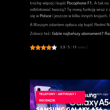
trochę więcej i kupić
Pocophone F1
. A tak na
odblokować twarzą? Tę nową funkcję wraz z ak
się w
Polsce
i jeszcze w kilku innych krajach
A Waszym zdaniem opłaca się kupić Redmi N
Zobacz też:
Gdzie najtańszy abonament? Ra
3.9
/
5
(
11
votes
)
TELEFONY - ARTYKUŁY I
16 godzin ago
RECENZJE
SAMSUNG GALAXY A54 –