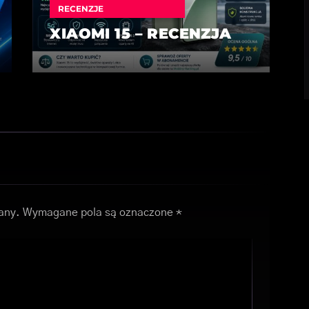
RECENZJE
XIAOMI 15 – RECENZJA
any.
Wymagane pola są oznaczone
*