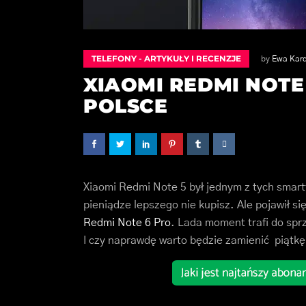
TELEFONY - ARTYKUŁY I RECENZJE
by
Ewa Kar
XIAOMI REDMI NOTE
POLSCE
Xiaomi Redmi Note 5 był jednym z tych smart
pieniądze lepszego nie kupisz. Ale pojawił s
Redmi Note 6 Pro
. Lada moment trafi do spr
I czy naprawdę warto będzie zamienić piątk