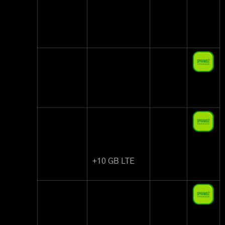
Mobile
od 3
GB
Vectra
Bez Limit 5GB
19,90 zł
5 GB
Lajt
LAJTOWY NO
19,99 zł
Mobile
LIMIT
10 GB
+10 GB LTE
NOVUM
Taryfa LEKKA
24,99 zł
Z
10 GB