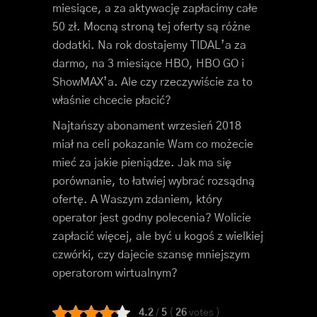
miesiące, a za aktywację zapłacimy całe
50 zł. Mocną stroną tej oferty są różne
dodatki. Na rok dostajemy TIDAL’a za
darmo, na 3 miesiące HBO, HBO GO i
ShowMAX’a. Ale czy rzeczywiście za to
właśnie chcecie płacić?
Najtańszy abonament wrzesień 2018
miał na celi pokazanie Wam co możecie
mieć za jakie pieniądze. Jak ma się
porównanie, to łatwiej wybrać rozsądną
ofertę. A Waszym zdaniem, który
operator jest godny polecenia? Wolicie
zapłacić więcej, ale być u kogoś z wielkiej
czwórki, czy dajecie szansę mniejszym
operatorom wirtualnym?
4.2
/
5
(
26
votes
)