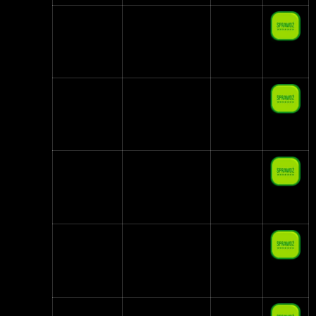
Netia
Mobilny No
29,90 zł
Limit
10 GB
FM Mobile
Start12m
29,90 zł
10 GB
Plus
Abonament 30
30,00 zł
zł
2 GB
Orange
Standardowy
39,99 zł
5 GB