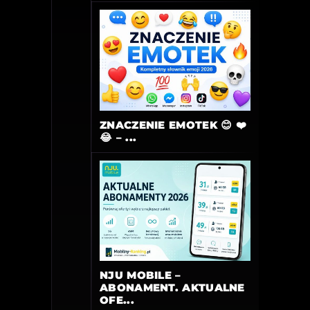
ZNACZENIE EMOTEK 😊 ❤️
😂 – ...
NJU MOBILE –
ABONAMENT. AKTUALNE
OFE...