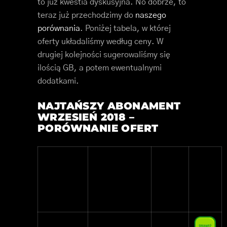
to już kwestia dyskusyjna. No dobrze, to
teraz już przechodzimy do
naszego
porównania
. Poniżej tabela, w której
oferty układaliśmy według ceny. W
drugiej kolejności sugerowaliśmy się
ilością GB, a potem ewentualnymi
dodatkami.
NAJTAŃSZY ABONAMENT
WRZESIEŃ 2018 –
PORÓWNANIE OFERT
Operator
Taryfa
Cena
Oferta
Pakiet
Danych
Multimedia
MultiMEDIA
14,99 zł