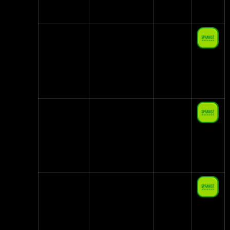
INTERNETEM
Plush
PLUSH ABO
25,00 zł
od 10
GB
Nju Mobile
Wszystko nie
29,00 zł
więcej niż 29 zł
od 10
GB
Red Bull
SięMa
29,00 zł
Mobile
10 GB