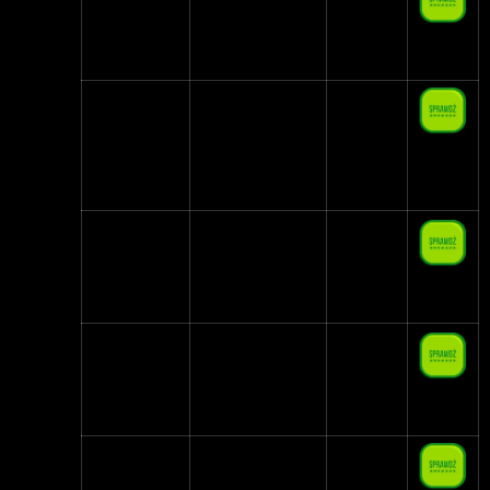
BIS
2 GB
NAU
Plan Zielony
16,60 zł
Mobile
3 GB
Premium
Freedom PL
16,70 zł
Mobile
3 GB
Otvarta
O! Korzystna
17,99 zł
6 GB
Virgin
Plan 1
19,00 zł