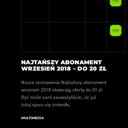
T-Mobile
T2 5GB
40,00 zł
5 GB
Play
Plan M
50,00 zł
10 GB
NAJTAŃSZY ABONAMENT
WRZESIEŃ 2018 – DO 20 ZŁ
Nasze zestawienie Najtańszy abonament
wrzesień 2018 otwierają oferty do 20 zł.
Być może sami zauważyliście, że już
tutaj sporo się zmieniło.
MULTIMEDIA