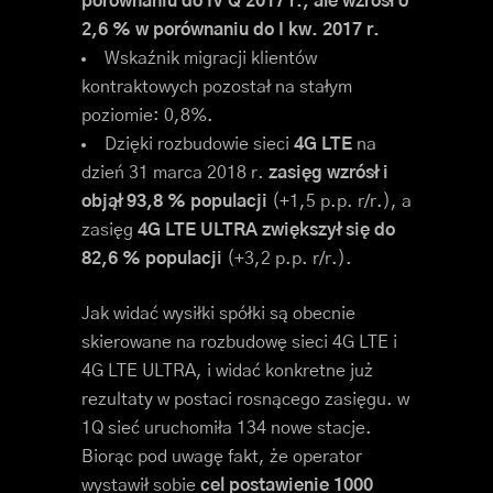
porównaniu do IV Q 2017 r., ale wzrósł o
2,6 % w porównaniu do I kw. 2017 r.
Wskaźnik migracji klientów
kontraktowych pozostał na stałym
poziomie: 0,8%.
Dzięki rozbudowie sieci
4G LTE
na
dzień 31 marca 2018 r.
zasięg wzrósł i
objął 93,8 % populacji
(+1,5 p.p. r/r.), a
zasięg
4G LTE ULTRA zwiększył się do
82,6 % populacji
(+3,2 p.p. r/r.).
Jak widać wysiłki spółki są obecnie
skierowane na rozbudowę sieci 4G LTE i
4G LTE ULTRA, i widać konkretne już
rezultaty w postaci rosnącego zasięgu. w
1Q sieć uruchomiła 134 nowe stacje.
Biorąc pod uwagę fakt, że operator
wystawił sobie
cel postawienie 1000