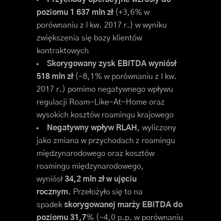
poziomu 1 637 mln zł
(+3,6% w
porównaniu z I kw. 2017 r.) w wyniku
zwiększenia się bazy klientów
kontraktowych
Skorygowany zysk EBITDA wyniósł
518 mln zł
(-8,1% w porównaniu z I kw.
2017 r.) pomimo negatywnego wpływu
regulacji Roam-Like-At-Home oraz
wysokich kosztów roamingu krajowego
Negatywny wpływ RLAH
, wyliczony
jako zmiana w przychodach z roamingu
międzynarodowego oraz kosztów
roamingu międzynarodowego,
wyniósł
34,2 mln zł w ujęciu
rocznym.
Przełożyło się to na
spadek
skorygowanej marży EBITDA do
poziomu 31,7
% (-4,0 p.p. w porównaniu