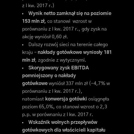
z I kw. 2017 r.)
Wynik netto zamknął się na poziomie
153 mln zł,
co stanowi wzrost w
porównaniu z I kw. 2017 r., gdy zysk na
akcję wyniósł 0,60 zł.
Dalszy rozwój sieci na terenie całego
kraju –
nakłady gotówkowe wyniosły 181
mln zł
, zgodnie z wytycznymi.
Skorygowany zysk EBITDA
pomniejszony o nakłady
gotówkowe
wyniósł 337 mln zł (-4,7% w
porównaniu z I kw. 2017 r.),
natomiast
konwersja gotówki
osiągnęła
poziom 65,0%, co stanowi wzrost o 2,3
p.p. w porównaniu z I kw. 2017 r.
Wskaźnik wolnych przepływów
gotówkowych dla właścicieli kapitału