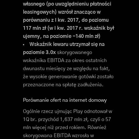
własnego (po uwzględnieniu płatności
leasingowych)
wzrósł znacząco w
porównaniu z I kw. 2017, do poziomu
117 mln zł (w I kw. 2017 r. wskaźnik był
ujemny, na poziomie -140 mln zł)
Wskaźnik lewaru utrzymał się na
poziomie 3.0x
skorygowanego
wskaźnika EBITDA za okres ostatnich
dwunastu miesięcy ze względu na fakt,
że wysokie generowanie gotówki zostało
przeznaczone na spłatę zadłużenia.
Porównanie ofert na internet domowy
Ogólnie rzecz ujmując Play odnotował w
1Q br. przychód 1,637 mln zł, czyli o 57
mln więcej niż przed rokiem. Również
skorygowana EBITDA wzrosła w