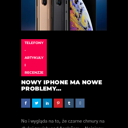
TELEFONY
-
ARTYKUŁY
I
RECENZJE
NOWY IPHONE MA NOWE
PROBLEMY…
No i wygląda na to, że czarne chmury na