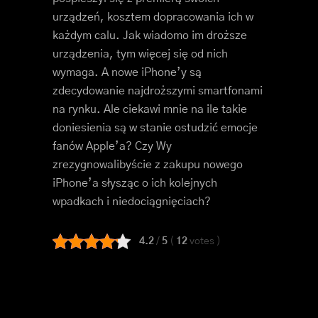
urządzeń, kosztem dopracowania ich w
każdym calu. Jak wiadomo im droższe
urządzenia, tym więcej się od nich
wymaga. A nowe iPhone’y są
zdecydowanie najdroższymi smartfonami
na rynku. Ale ciekawi mnie na ile takie
doniesienia są w stanie ostudzić emocje
fanów Apple’a? Czy Wy
zrezygnowalibyście z zakupu nowego
iPhone’a słysząc o ich kolejnych
wpadkach i niedociągnięciach?
4.2
/
5
(
12
votes
)