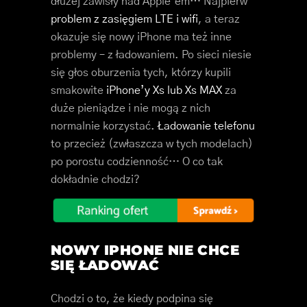
dłużej zawisły nad Apple’em… Najpierw
problem z zasięgiem LTE i wifi
, a teraz
okazuje się nowy iPhone ma też inne
problemy – z ładowaniem. Po sieci niesie
się głos oburzenia tych, którzy kupili
smakowite
iPhone’y Xs lub Xs MAX
za
duże pieniądze i nie mogą z nich
normalnie korzystać.
Ładowanie telefonu
to przecież (zwłaszcza w tych modelach)
po porostu codzienność… O co tak
dokładnie chodzi?
NOWY IPHONE NIE CHCE
SIĘ ŁADOWAĆ
Chodzi o to, że kiedy podpina się