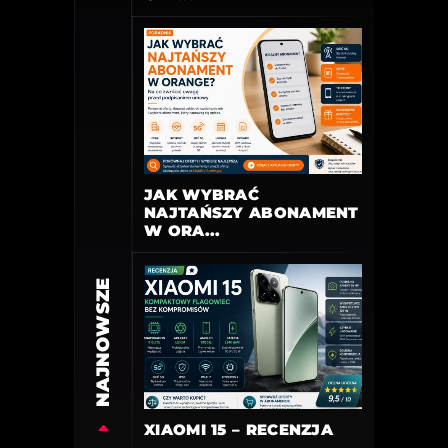
JAK WYBRAĆ
NAJTAŃSZY ABONAMENT
W ORA...
NAJNOWSZE
XIAOMI 15 – RECENZJA