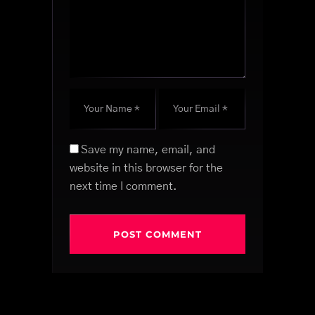
Save my name, email, and
website in this browser for the
next time I comment.