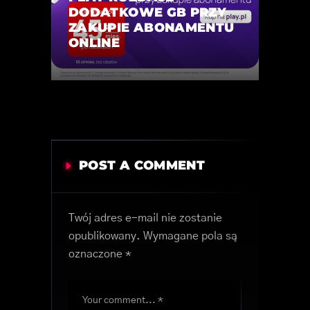
DODATKOWE GB PRZY
ZAKUPIE ABONAMENTU
ONLINE
POST A COMMENT
Twój adres e-mail nie zostanie
opublikowany.
Wymagane pola są
oznaczone
*