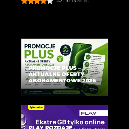
4.2
/
5
(
13
votes
)
PROMOCJE PLUS –
AKTUALNE OFERTY
ABONAMENTOWE 2026
PLAY ROZDAJE