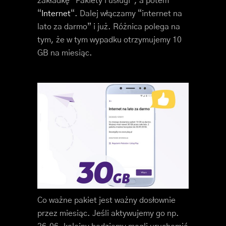
zakładkę “Pakiety i usługi”, a potem
“
Internet
“. Dalej włączamy “internet na
lato za darmo” i już. Różnica polega na
tym, że w tym wypadku otrzymujemy 10
GB na miesiąc.
Co ważne pakiet jest ważny dosłownie
przez miesiąc. Jeśli aktywujemy go np.