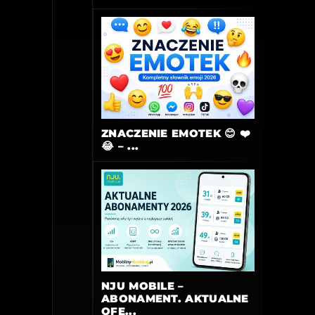
ZNACZENIE EMOTEK 😊 ❤️
😂 – ...
NJU MOBILE –
ABONAMENT. AKTUALNE
OFE...