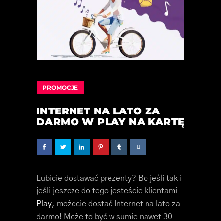
PROMOCJE
INTERNET NA LATO ZA
DARMO W PLAY NA KARTĘ
Lubicie dostawać prezenty? Bo jeśli tak i
jeśli jeszcze do tego jesteście klientami
Play
, możecie dostać Internet na lato za
darmo! Może to być w sumie nawet 30