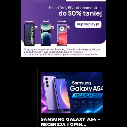
SAMSUNG GALAXY A54 –
RECENZJA I OPIN...