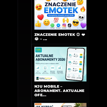
ZNACZENIE EMOTEK 😊 ❤️
😂 – ...
NJU MOBILE –
ABONAMENT. AKTUALNE
OFE...