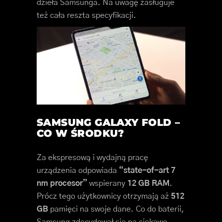
dzieła Samsunga. Na uwagę zasługuje
też cała reszta specyfikacji.
SAMSUNG GALAXY FOLD –
CO W ŚRODKU?
Za ekspresową i wydajną pracę
urządzenia odpowiada
“state-of-art 7
nm procesor”
wspierany
12 GB RAM
.
Prócz tego użytkownicy otrzymają aż
512
GB
pamięci na swoje dane. Co do baterii,
Samsung zdecydował się na ciekawe