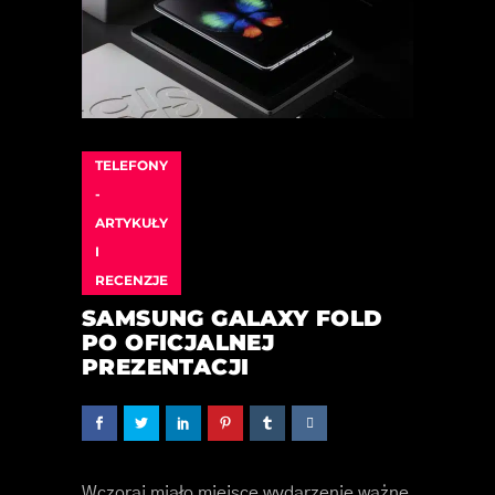
TELEFONY
-
ARTYKUŁY
I
RECENZJE
SAMSUNG GALAXY FOLD
PO OFICJALNEJ
PREZENTACJI
Wczoraj miało miejsce wydarzenie ważne