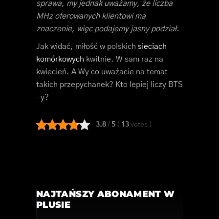
sprawa, my jednak uważamy, że liczba
MHz oferowanych klientowi ma
znaczenie, więc podajemy jasny podział.
Jak widać, miłość w polskich
sieciach
komórkowych
kwitnie. W sam raz na
kwiecień. A Wy co uważacie na temat
takich przepychanek? Kto lepiej liczy BTS
-y?
3.8
/
5
(
13
votes
)
NAJTAŃSZY ABONAMENT W
PLUSIE