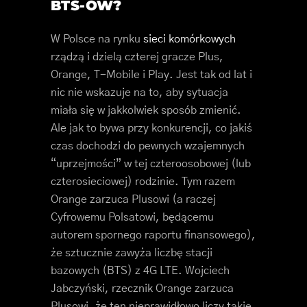
BTS-ÓW?
W Polsce na rynku
sieci komórkowych
rządzą i dzielą czterej gracze Plus,
Orange, T-Mobile i Play. Jest tak od lat i
nic nie wskazuje na to, aby sytuacja
miała się w jakkolwiek sposób zmienić.
Ale jak to bywa przy konkurencji, co jakiś
czas dochodzi do pewnych wzajemnych
“uprzejmości” w tej czteroosobowej (lub
czterosieciowej) rodzinie. Tym razem
Orange zarzuca Plusowi (a raczej
Cyfrowemu Polsatowi, będącemu
autorem spornego raportu finansowego),
że sztucznie zawyża liczbę stacji
bazowych (BTS) z 4G LTE. Wojciech
Jabczyński, rzecznik Orange zarzuca
Plusowi, że ten nieprawidłowo liczy takie