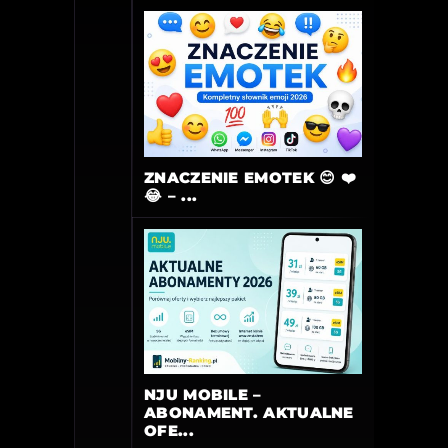
ZNACZENIE EMOTEK 😊 ❤️
😂 – ...
NJU MOBILE –
ABONAMENT. AKTUALNE
OFE...