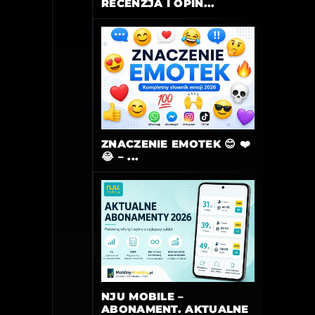
RECENZJA I OPIN...
ZNACZENIE EMOTEK 😊 ❤️
😂 – ...
NJU MOBILE –
ABONAMENT. AKTUALNE