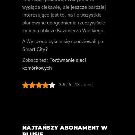
wygląda ciekawie, ale jeszcze bardziej
interesujące jest to, na ile wszystkie
planowane udogodnienia rzeczywiście
zmienią oblicze Kazimierza Wielkiego.
A Wy czego byście się spodziewali po
Smart City?
Zobacz też:
Porównanie sieci
komórkowych
3.9
/
5
(
13
votes
)
NAJTAŃSZY ABONAMENT W
PLUSIE