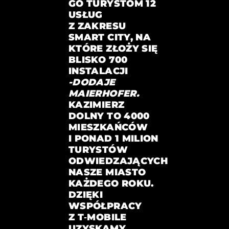
GO TURYSTOM 12
USŁUG
Z ZAKRESU
SMART CITY, NA
KTÓRE ZŁOŻY SIĘ
BLISKO 700
INSTALACJI
-DODAJE
MAIERHOFER.
KAZIMIERZ
DOLNY TO 4000
MIESZKAŃCÓW
I PONAD 1 MILION
TURYSTÓW
ODWIEDZAJĄCYCH
NASZE MIASTO
KAŻDEGO ROKU.
DZIĘKI
WSPÓŁPRACY
Z T‑MOBILE
UZYSKAMY