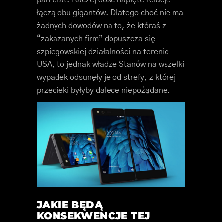
pan brat. Raczej dość napięte relacje
łączą obu gigantów. Dlatego choć nie ma
żadnych dowodów na to, że któraś z
“zakazanych firm” dopuszcza się
szpiegowskiej działalności na terenie
USA, to jednak władze Stanów na wszelki
wypadek odsunęły je od strefy, z której
przecieki byłyby dalece niepożądane.
JAKIE BĘDĄ
KONSEKWENCJE TEJ