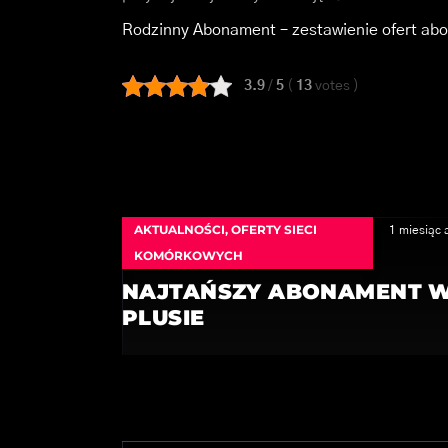
Rodzinny Abonament – zestawienie ofert a
3.9
/
5
(
13
votes
)
AKTUALNOŚCI
,
OFERTY SIECI
1 miesiąc 
KOMÓRKOWYCH
NAJTAŃSZY ABONAMENT 
PLUSIE