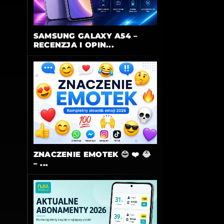
SAMSUNG GALAXY A54 –
RECENZJA I OPIN...
ZNACZENIE EMOTEK 😊 ❤️ 😂
– ...