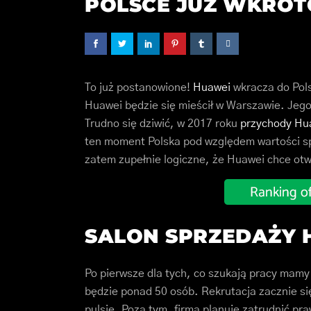
POLSCE JUŻ WKRÓT
To już postanowione!
Huawei
wkracza do Pol
Huawei będzie się mieścił w Warszawie. Jego
Trudno się dziwić, w 2017 roku
przychody Hu
ten moment Polska pod względem wartości sp
zatem zupełnie logiczne, że Huawei chce otw
SALON SPRZEDAŻY 
Po pierwsze dla tych, co szukają pracy mam
będzie ponad 50 osób. Rekrutacja zacznie się
pulsie. Poza tym, firma planuje zatrudnić pr