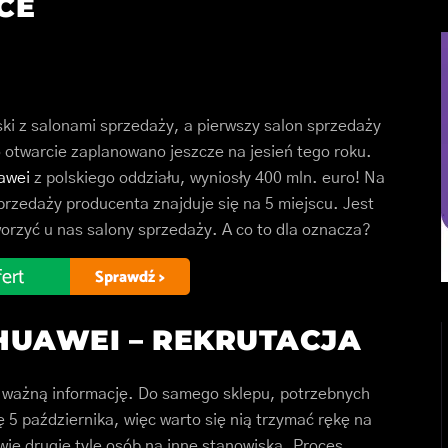
CE
ski z salonami sprzedaży, a pierwszy salon sprzedaży
 otwarcie zaplanowano jeszcze na jesień tego roku.
awei
z polskiego oddziału, wyniosły 400 mln. euro! Na
rzedaży producenta znajduje się na 5 miejscu. Jest
orzyć u nas salony sprzedaży. A co to dla oznacza?
HUAWEI – REKRUTACJA
y ważną informację. Do samego sklepu, potrzebnych
 5 października, więc warto się nią trzymać rękę na
awie drugie tyle osób na inne stanowiska. Proces