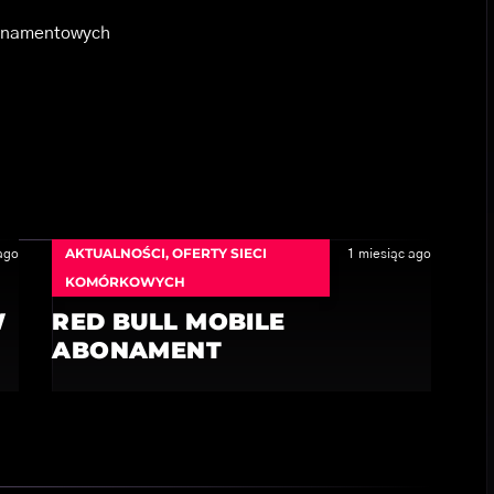
bonamentowych
AKTUALNOŚCI
,
OFERTY SIECI
ago
1 miesiąc ago
KOMÓRKOWYCH
W
RED BULL MOBILE
ABONAMENT