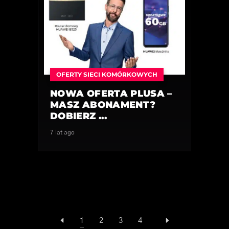
OFERTY SIECI KOMÓRKOWYCH
NOWA OFERTA PLUSA –
MASZ ABONAMENT?
DOBIERZ ...
7 lat ago
1
2
3
4