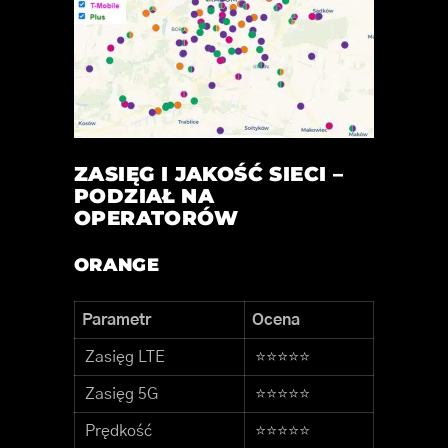
ZASIĘG I JAKOŚĆ SIECI –
PODZIAŁ NA
OPERATORÓW
ORANGE
Parametr
Ocena
Zasięg LTE
⭐⭐⭐⭐⭐
Zasięg 5G
⭐⭐⭐⭐⭐
Prędkość
⭐⭐⭐⭐⭐