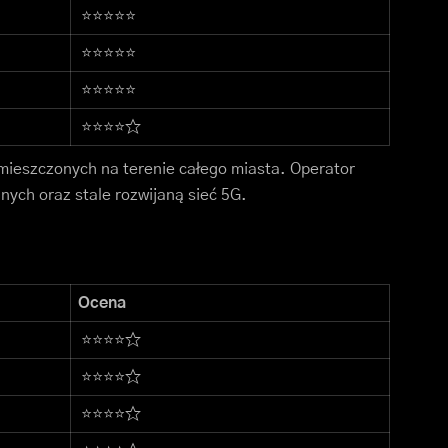
⭐⭐⭐⭐⭐
⭐⭐⭐⭐⭐
⭐⭐⭐⭐⭐
⭐⭐⭐⭐☆
zmieszczonych na terenie całego miasta. Operator
nych oraz stale rozwijaną sieć 5G.
Ocena
⭐⭐⭐⭐☆
⭐⭐⭐⭐☆
⭐⭐⭐⭐☆