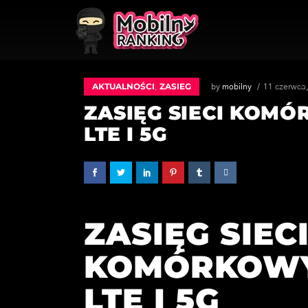
AKTUALNOŚCI
ZASIEG
,
by
mobilny
11 czerwca
ZASIĘG SIECI KOMÓ
LTE I 5G
ZASIĘG SIEC
KOMÓRKOWYC
LTE I 5G