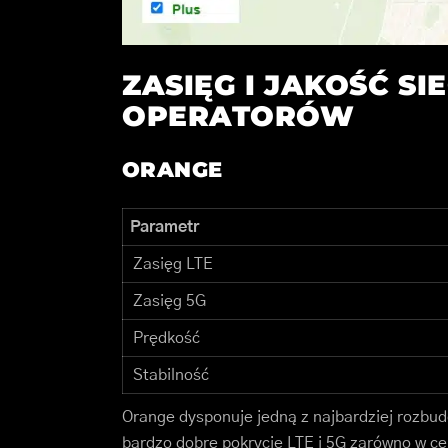
ZASIĘG I JAKOŚĆ SI
OPERATORÓW
ORANGE
Parametr
Zasięg LTE
Zasięg 5G
Prędkość
Stabilność
Orange dysponuje jedną z najbardziej rozbu
bardzo dobre pokrycie LTE i 5G zarówno w ce