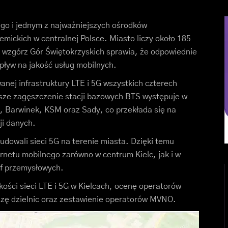
ego i jednym z najważniejszych ośrodków
mickich w centralnej Polsce. Miasto liczy około 185
d wzgórz Gór Świętokrzyskich sprawia, że odpowiednie
pływ na jakość usług mobilnych.
nej infrastruktury LTE i 5G wszystkich czterech
ze zagęszczenie stacji bazowych BTS występuje w
, Barwinek, KSM oraz Sady, co przekłada się na
ji danych.
udowali sieci 5G na terenie miasta. Dzięki temu
rnetu mobilnego zarówno w centrum Kielc, jak i w
ef przemysłowych.
kości sieci LTE i 5G w Kielcach, ocenę operatorów
izę dzielnic oraz zestawienie operatorów MVNO.