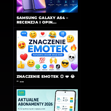
SAMSUNG GALAXY A54 –
RECENZJA I OPIN...
ZNACZENIE EMOTEK 😊 ❤️ 😂
– ...