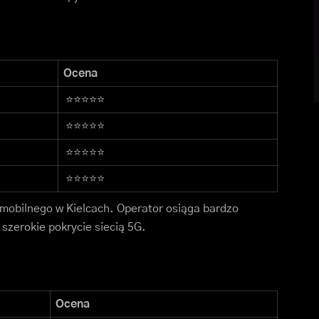
Ocena
⭐⭐⭐⭐⭐
⭐⭐⭐⭐⭐
⭐⭐⭐⭐⭐
⭐⭐⭐⭐⭐
u mobilnego w Kielcach. Operator osiąga bardzo
 szerokie pokrycie siecią 5G.
Ocena