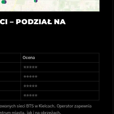
ECI – PODZIAŁ NA
Ocena
⭐⭐⭐⭐⭐
⭐⭐⭐⭐⭐
⭐⭐⭐⭐⭐
⭐⭐⭐⭐⭐
dowanych sieci BTS w Kielcach. Operator zapewnia
ntrum miasta, jak i na obrzeżach.