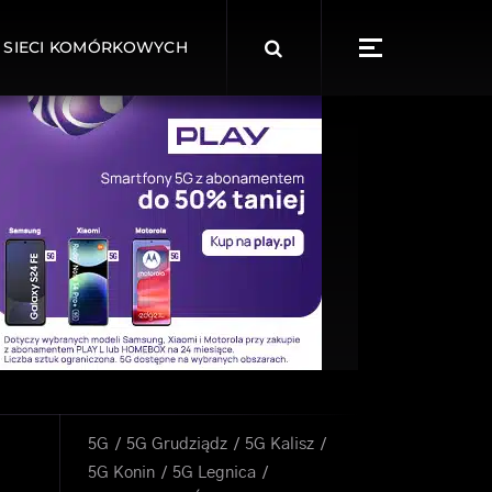
Search
 SIECI KOMÓRKOWYCH
for:
5G
5G Grudziądz
5G Kalisz
5G Konin
5G Legnica