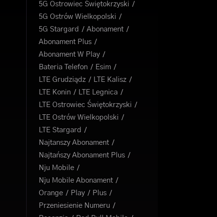
5G Ostrowiec Świętokrzyski
5G Ostrów Wielkopolski
5G Stargard
Abonament
Abonament Plus
Abonament W Play
Bateria Telefon
Esim
LTE Grudziądz
LTE Kalisz
LTE Konin
LTE Legnica
LTE Ostrowiec Świętokrzyski
LTE Ostrów Wielkopolski
LTE Stargard
Najtanszy Abonament
Najtańszy Abonament Plus
Nju Mobile
Nju Mobile Abonament
Orange
Play
Plus
Przeniesienie Numeru