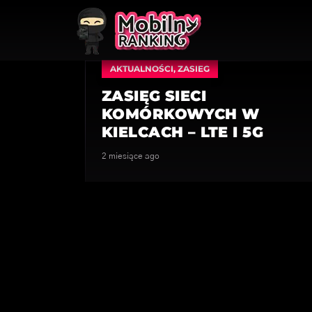
AKTUALNOŚCI
,
ZASIEG
ZASIĘG SIECI
KOMÓRKOWYCH W
KIELCACH – LTE I 5G
2 miesiące ago