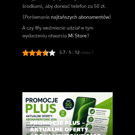
środkami, aby dorwać telefon za 50 zł.
(Porównanie
najtańszych abonamentów
)
A czy Wy weźmiecie udział w tym
wydarzeniu otwarcia
Mi Store
?
3.7
/
5
(
12
votes
)
PROMOCJE PLUS –
AKTUALNE OFERTY