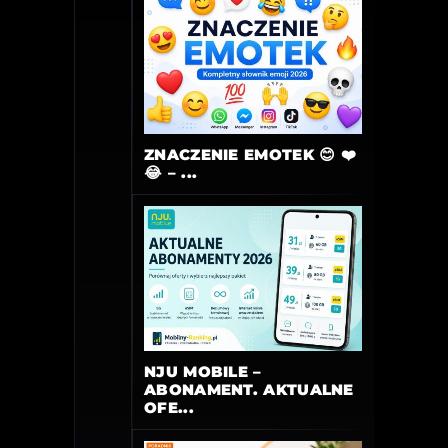
ZNACZENIE EMOTEK 😊 ❤️
😂 – ...
NJU MOBILE –
ABONAMENT. AKTUALNE
OFE...