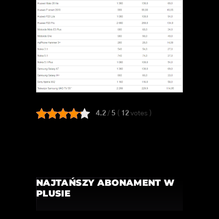
4.2
/
5
(
12
votes
)
NAJTAŃSZY ABONAMENT W
PLUSIE