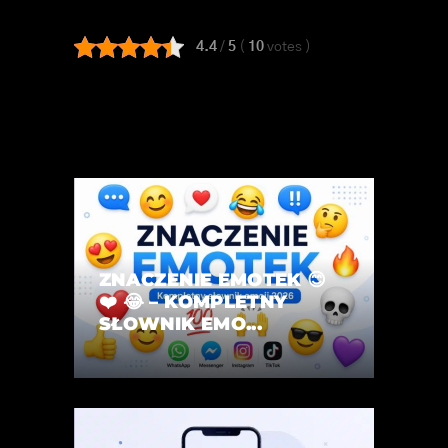
4.4
/
5
(
10
votes
)
ZNACZENIE EMOTEK 😊
❤️ 😂 – KOMPLETNY
SŁOWNIK EMO...