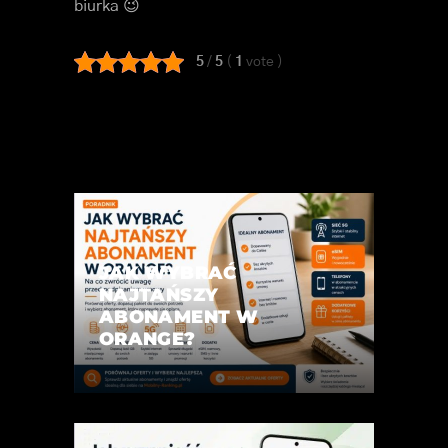
biurka 😉
5
/
5
(
1
vote
)
JAK WYBRAĆ
NAJTAŃSZY
ABONAMENT W
ORANGE?