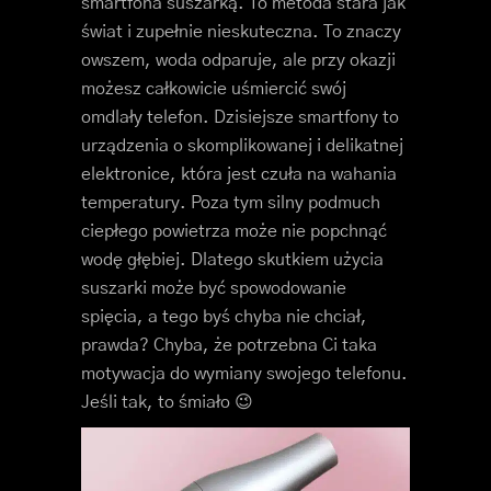
smartfona suszarką. To metoda stara jak
świat i zupełnie nieskuteczna. To znaczy
owszem, woda odparuje, ale przy okazji
możesz całkowicie uśmiercić swój
omdlały telefon. Dzisiejsze smartfony to
urządzenia o skomplikowanej i delikatnej
elektronice, która jest czuła na wahania
temperatury. Poza tym silny podmuch
ciepłego powietrza może nie popchnąć
wodę głębiej. Dlatego skutkiem użycia
suszarki może być spowodowanie
spięcia, a tego byś chyba nie chciał,
prawda? Chyba, że potrzebna Ci taka
motywacja do wymiany swojego telefonu.
Jeśli tak, to śmiało 😉