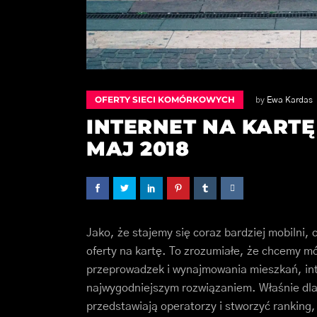
OFERTY SIECI KOMÓRKOWYCH
by
Ewa Kardas
INTERNET NA KART
MAJ 2018
Jako, że stajemy się coraz bardziej mobilni,
oferty na kartę. To zrozumiałe, że chcemy mó
przeprowadzek i wynajmowania mieszkań, inte
najwygodniejszym rozwiązaniem. Właśnie dlat
przedstawiają operatorzy i stworzyć ranking,