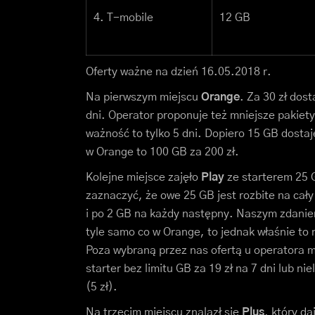
4. T-mobile
12 GB
Oferty ważne na dzień 16.05.2018 r.
Na pierwszym miejscu
Orange
. Za 30 zł dos
dni. Operator proponuje też mniejsze pakiet
ważność to tylko 5 dni. Dopiero 15 GB dosta
w Orange to 100 GB za 200 zł.
Kolejne miejsce zajęło
Play
ze starterem 25 G
zaznaczyć, że owe 25 GB jest rozbite na cał
i po 2 GB na każdy następny. Naszym zdanie
tyle samo co w Orange, to jednak właśnie to 
Poza wybraną przez nas ofertą u operatora mo
starter bez limitu GB za 19 zł na 7 dni lub ni
(5 zł).
Na trzecim miejscu znalazł się
Plus
, który d