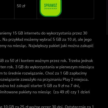
50 zł
taniemy 15 GB internetu do wykorzystania przez 30
y. Na przykład możemy wybrać 5 GB za 10 zł, ale jego
jemy na miesiąc. Największy pakiet jaki można zakupić
B za 50 zł i kontem ważnym przez rok. Trzeba jednak
y ten rok. 3 GB do wykorzystania w pierwszym miesiącu
m to średnie rozwiązanie. Choć za 1 GB zapłacimy
rozwiązanie zaważyło na przyznaniu Play 2 miejsca.
żna też zakupić starter 5 GB za 9 zł na 7 dni,
elimitowane pakiety na miesiąc (za 49 zł) czy 1 dzień
aje 10 GB za 25 zł ważne przez 30 dni. Ostatecznie za 1