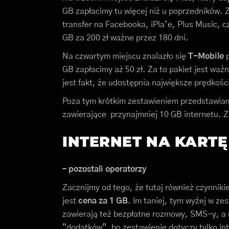
GB zapłacimy tu więcej niż u poprzedników. 
transfer na Facebooka, iPla’e, Plus Music, c
GB za 200 zł ważne przez 180 dni.
Na czwartym miejscu znalazło się
T-Mobile
p
GB zapłacimy aż 50 zł. Za to pakiet jest waż
jest fakt, że udostępnia największe prędkoś
Poza tym krótkim zestawieniem przedstawiamy
zawierające przynajmniej 10 GB internetu. Z
INTERNET NA KART
– pozostali operatorzy
Zacznijmy od tego, że tutaj również czynniki
jest
cena za 1 GB
. Im taniej, tym wyżej w ze
zawierają też bezpłatne rozmowy, SMS-y, a 
“dodatków”, bo zestawienie dotyczy tylko int