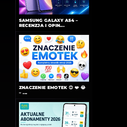
SAMSUNG GALAXY A54 –
RECENZJA I OPIN...
ZNACZENIE EMOTEK 😊 ❤️ 😂
– ...