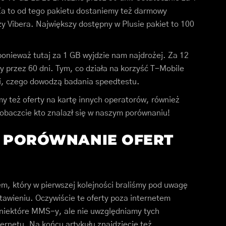
Za to od tego pakietu dostaniemy też darmowy
zy Vibera. Największy dostępny w Plusie pakiet to 100
onieważ tutaj za 1 GB wyjdzie nam najdrożej. Za 12
ny przez 60 dni. Tym, co działa na korzyść T-Mobile
ci, czego dowodzą badania speedtestu.
 też oferty na kartę innych operatorów, również
obaczcie kto znalazł się w naszym porównaniu!
Ę PORÓWNANIE OFERT
em, który w pierwszej kolejności braliśmy pod uwagę
stawieniu. Oczywiście te oferty poza internetem
niektóre MMS-y, ale nie uwzględniamy tych
ernetu. Na końcu artykułu znajdziecie też