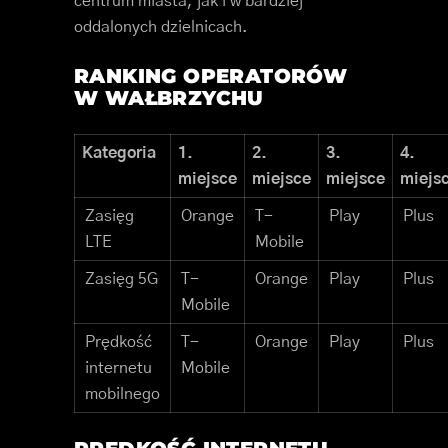
centrum miasta, jak i w bardziej
oddalonych dzielnicach.
RANKING OPERATORÓW
W WAŁBRZYCHU
Kategoria
1.
2.
3.
4.
miejsce
miejsce
miejsce
miejs
Zasięg
Orange
T-
Play
Plus
LTE
Mobile
Zasięg 5G
T-
Orange
Play
Plus
Mobile
Prędkość
T-
Orange
Play
Plus
internetu
Mobile
mobilnego