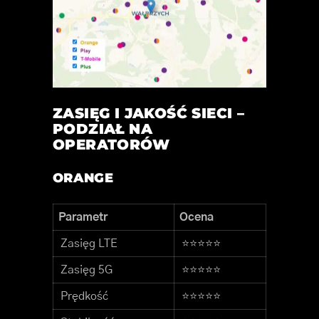
ZASIĘG I JAKOŚĆ SIECI –
PODZIAŁ NA
OPERATORÓW
ORANGE
Parametr
Ocena
Zasięg LTE
⭐⭐⭐⭐⭐
Zasięg 5G
⭐⭐⭐⭐⭐
Prędkość
⭐⭐⭐⭐⭐