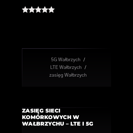
5G Wałbrzych
/
LTE Wałbrzych
/
zasięg Wałbrzych
ZASIĘG SIECI
KOMÓRKOWYCH W
WAŁBRZYCHU – LTE I 5G