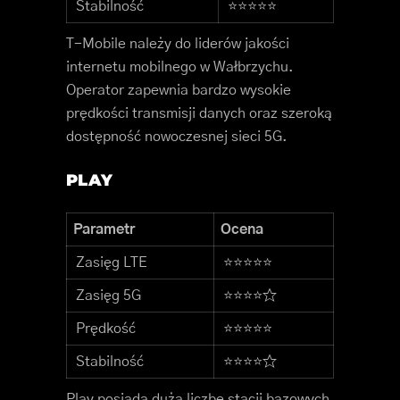
Stabilność
⭐⭐⭐⭐⭐
T-Mobile należy do liderów jakości
internetu mobilnego w Wałbrzychu.
Operator zapewnia bardzo wysokie
prędkości transmisji danych oraz szeroką
dostępność nowoczesnej sieci 5G.
PLAY
Parametr
Ocena
Zasięg LTE
⭐⭐⭐⭐⭐
Zasięg 5G
⭐⭐⭐⭐☆
Prędkość
⭐⭐⭐⭐⭐
Stabilność
⭐⭐⭐⭐☆
Play posiada dużą liczbę stacji bazowych