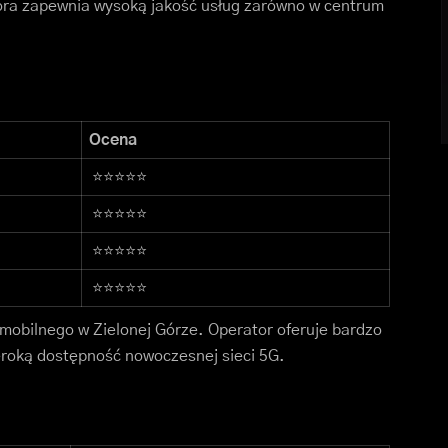
óra zapewnia wysoką jakość usług zarówno w centrum
Ocena
⭐⭐⭐⭐⭐
⭐⭐⭐⭐⭐
⭐⭐⭐⭐⭐
⭐⭐⭐⭐⭐
 mobilnego w Zielonej Górze. Operator oferuje bardzo
eroką dostępność nowoczesnej sieci 5G.