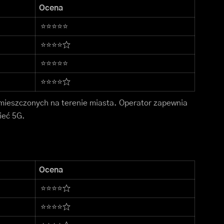
Ocena
⭐⭐⭐⭐⭐
⭐⭐⭐⭐☆
⭐⭐⭐⭐⭐
⭐⭐⭐⭐☆
zmieszczonych na terenie miasta. Operator zapewnia
ieć 5G.
Ocena
⭐⭐⭐⭐☆
⭐⭐⭐⭐☆