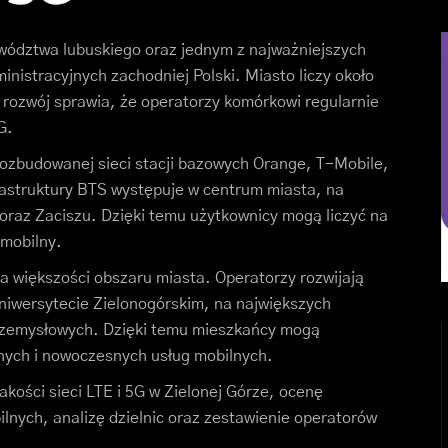
wództwa lubuskiego oraz jednym z najważniejszych
nistracyjnych zachodniej Polski. Miasto liczy około
rozwój sprawia, że operatorzy komórkowi regularnie
G.
rozbudowanej sieci stacji bazowych Orange, T-Mobile,
rastruktury BTS występuje w centrum miasta, na
oraz Zaciszu. Dzięki temu użytkownicy mogą liczyć na
 mobilny.
a większości obszaru miasta. Operatorzy rozwijają
Uniwersytecie Zielonogórskim, na największych
przemysłowych. Dzięki temu mieszkańcy mogą
anych i nowoczesnych usług mobilnych.
kości sieci LTE i 5G w Zielonej Górze, ocenę
nych, analizę dzielnic oraz zestawienie operatorów