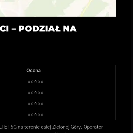
ECI – PODZIAŁ NA
Ocena
⭐⭐⭐⭐⭐
⭐⭐⭐⭐⭐
⭐⭐⭐⭐⭐
⭐⭐⭐⭐⭐
TE i 5G na terenie całej Zielonej Góry. Operator