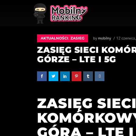
AKTUALNOŚCI
ZASIEG
,
by
mobilny
12 czerwca
ZASIĘG SIECI KOM
GÓRZE – LTE I 5G
ZASIĘG SIEC
KOMÓRKOWY
GÓRA – LTE I