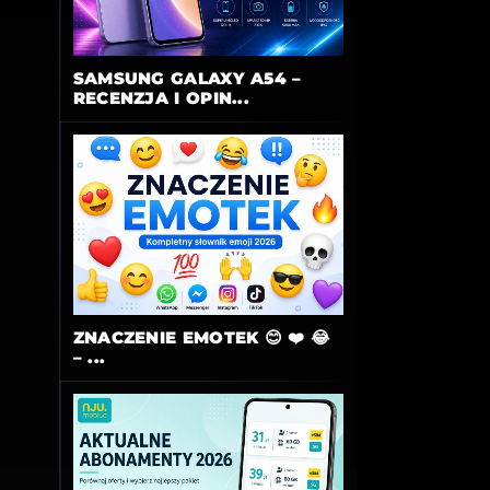
SAMSUNG GALAXY A54 –
RECENZJA I OPIN...
ZNACZENIE EMOTEK 😊 ❤️ 😂
– ...