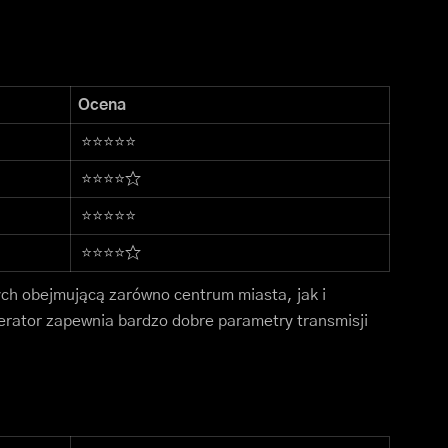
Ocena
⭐⭐⭐⭐⭐
⭐⭐⭐⭐☆
⭐⭐⭐⭐⭐
⭐⭐⭐⭐☆
ch obejmującą zarówno centrum miasta, jak i
erator zapewnia bardzo dobre parametry transmisji