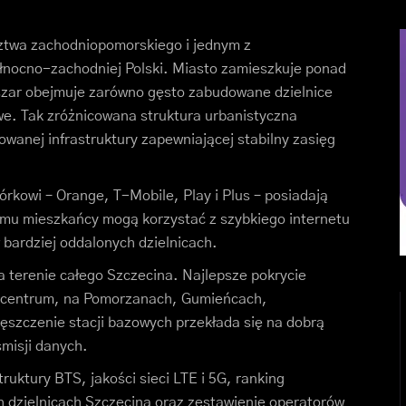
ztwa zachodniopomorskiego i jednym z
łnocno-zachodniej Polski. Miasto zamieszkuje ponad
bszar obejmuje zarówno gęsto zabudowane dzielnice
owe. Tak zróżnicowana struktura urbanistyczna
nej infrastruktury zapewniającej stabilny zasięg
rkowi – Orange, T-Mobile, Play i Plus – posiadają
emu mieszkańcy mogą korzystać z szybkiego internetu
 bardziej oddalonych dzielnicach.
a terenie całego Szczecina. Najlepsze pokrycie
w centrum, na Pomorzanach, Gumieńcach,
szczenie stacji bazowych przekłada się na dobrą
smisji danych.
ruktury BTS, jakości sieci LTE i 5G, ranking
 dzielnicach Szczecina oraz zestawienie operatorów