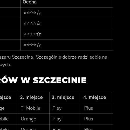
Ocena
⭐⭐⭐⭐☆
⭐⭐⭐⭐☆
⭐⭐⭐⭐☆
⭐⭐⭐⭐☆
bszaru Szczecina. Szczególnie dobrze radzi sobie na
owych.
ÓW W SZCZECINIE
ejsce
2. miejsce
3. miejsce
4. miejsce
ge
T-Mobile
Play
Plus
bile
Orange
Play
Plus
bile
Orange
Play
Plus