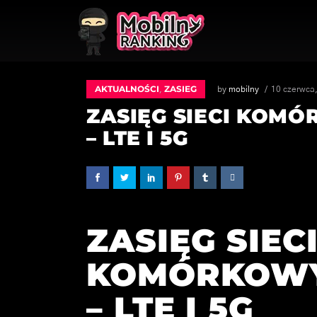
AKTUALNOŚCI
ZASIEG
,
by
mobilny
10 czerwca
ZASIĘG SIECI KOM
– LTE I 5G
ZASIĘG SIEC
KOMÓRKOWY
– LTE I 5G