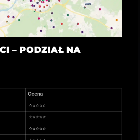
ECI – PODZIAŁ NA
Ocena
⭐⭐⭐⭐⭐
⭐⭐⭐⭐⭐
⭐⭐⭐⭐⭐