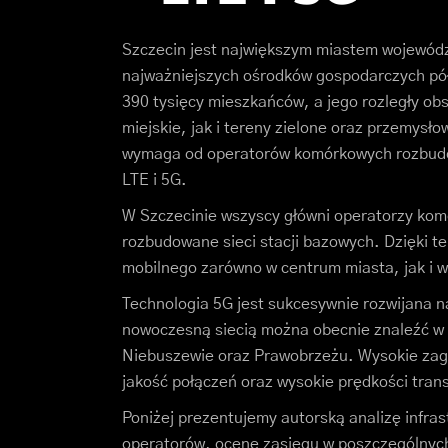
Szczecin jest największym miastem wojewód
najważniejszych ośrodków gospodarczych pó
390 tysięcy mieszkańców, a jego rozległy o
miejskie, jak i tereny zielone oraz przemysł
wymaga od operatorów komórkowych rozbudowa
LTE i 5G.
W Szczecinie wszyscy główni operatorzy komó
rozbudowane sieci stacji bazowych. Dzięki t
mobilnego zarówno w centrum miasta, jak i w
Technologia 5G jest sukcesywnie rozwijana n
nowoczesną siecią można obecnie znaleźć 
Niebuszewie oraz Prawobrzeżu. Wysokie zagę
jakość połączeń oraz wysokie prędkości tran
Poniżej prezentujemy autorską analizę infrast
operatorów, ocenę zasięgu w poszczególnych