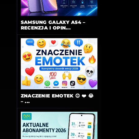
SAMSUNG GALAXY A54 –
RECENZJA I OPIN...
ZNACZENIE EMOTEK 😊 ❤️ 😂
– ...