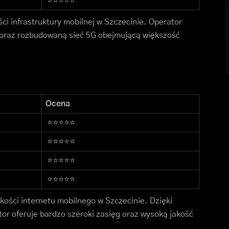
⭐⭐⭐⭐⭐
ci infrastruktury mobilnej w Szczecinie. Operator
 oraz rozbudowaną sieć 5G obejmującą większość
Ocena
⭐⭐⭐⭐⭐
⭐⭐⭐⭐⭐
⭐⭐⭐⭐⭐
⭐⭐⭐⭐⭐
ości internetu mobilnego w Szczecinie. Dzięki
tor oferuje bardzo szeroki zasięg oraz wysoką jakość