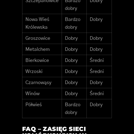
Szczepanowice
Bardzo
Dobry
dobry
Nowa Wieś
Bardzo
Dobry
Królewska
dobry
Groszowice
Dobry
Dobry
Metalchem
Dobry
Dobry
Bierkowice
Dobry
Średni
Wrzoski
Dobry
Średni
Czarnowąsy
Dobry
Dobry
Winów
Dobry
Średni
Półwieś
Bardzo
Dobry
dobry
FAQ – ZASIĘG SIECI