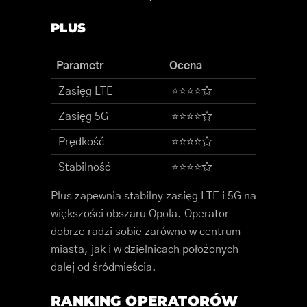
PLUS
Parametr
Ocena
Zasięg LTE
⭐⭐⭐⭐☆
Zasięg 5G
⭐⭐⭐⭐☆
Prędkość
⭐⭐⭐⭐☆
Stabilność
⭐⭐⭐⭐☆
Plus zapewnia stabilny zasięg LTE i 5G na
większości obszaru Opola. Operator
dobrze radzi sobie zarówno w centrum
miasta, jak i w dzielnicach położonych
dalej od śródmieścia.
RANKING OPERATORÓW