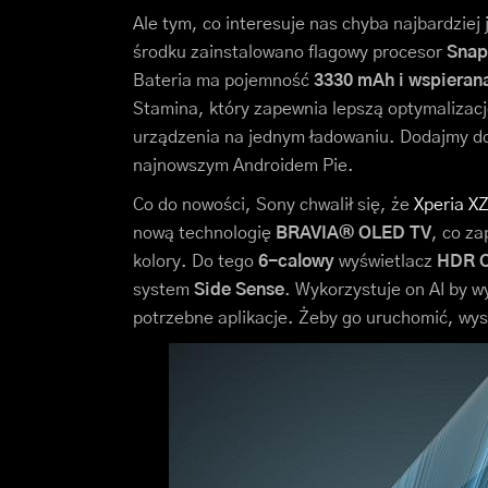
Ale tym, co interesuje nas chyba najbardzie
środku zainstalowano flagowy procesor
Snap
Bateria ma pojemność
3330 mAh i wspierana
Stamina, który zapewnia lepszą optymalizację
urządzenia na jednym ładowaniu. Dodajmy d
najnowszym Androidem Pie.
Co do nowości, Sony chwalił się, że
Xperia X
nową technologię
BRAVIA® OLED TV
, co z
kolory. Do tego
6-calowy
wyświetlacz
HDR 
system
Side Sense
. Wykorzystuje on AI by w
potrzebne aplikacje. Żeby go uruchomić, wy