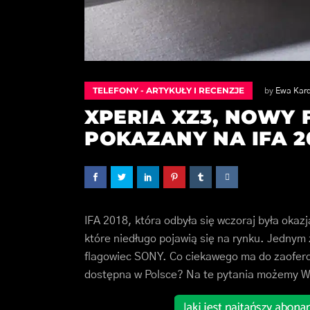
TELEFONY - ARTYKUŁY I RECENZJE
by
Ewa Kar
XPERIA XZ3, NOWY
POKAZANY NA IFA 2
IFA 2018, która odbyła się wczoraj była oka
które niedługo pojawią się na rynku. Jednym
flagowiec SONY. Co ciekawego ma do zaoferow
dostępna w Polsce? Na te pytania możemy W