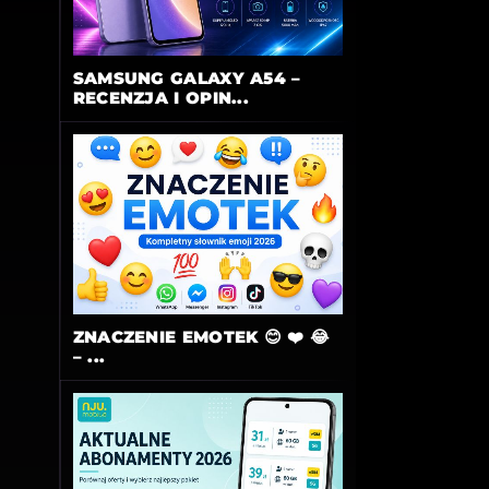
SAMSUNG GALAXY A54 –
RECENZJA I OPIN...
ZNACZENIE EMOTEK 😊 ❤️ 😂
– ...