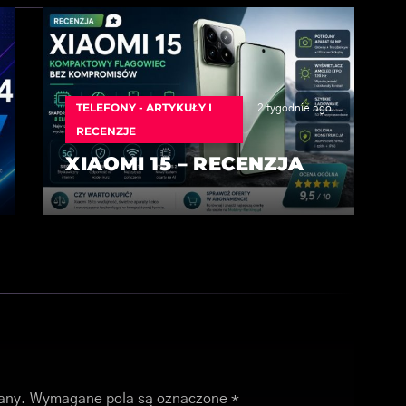
TELEFONY - ARTYKUŁY I
2 tygodnie ago
RECENZJE
XIAOMI 15 – RECENZJA
any.
Wymagane pola są oznaczone
*