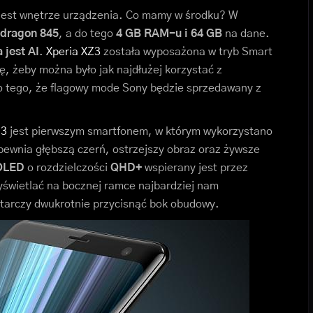
j jest wnętrze urządzenia. Co mamy w środku? W
dragon 845
, a do tego
4 GB RAM-u i 64 GB
na dane.
 jest AI
.
Xperia XZ3
została wyposażona w tryb Smart
, żeby można było jak najdłużej korzystać z
o tego, że flagowy mode Sony będzie sprzedawany z
Z3
jest pierwszym smartfonem, w którym wykorzystano
apewnia głębszą czerń, ostrzejszy obraz oraz żywsze
OLED
o rozdzielczości
QHD+
wspierany jest przez
yświetlać na bocznej ramce najbardziej nam
starczy dwukrotnie przycisnąć bok obudowy.