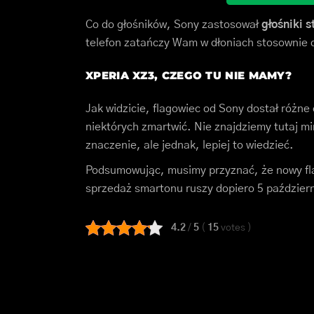
Co do głośników, Sony zastosował
głośniki s
telefon zatańczy Wam w dłoniach stosownie 
XPERIA XZ3, CZEGO TU NIE MAMY?
Jak widzicie, flagowiec od Sony dostał różne
niektórych zmartwić. Nie znajdziemy tutaj m
znaczenie, ale jednak, lepiej to wiedzieć.
Podsumowując, musimy przyznać, że nowy fl
sprzedaż smartonu ruszy dopiero 5 październ
4.2
/
5
(
15
votes
)