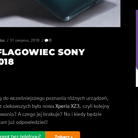
das
31 sierpnia, 2018
0
 FLAGOWIEC SONY
018
zją do wcześniejszego poznania różnych urządzeń,
 z ciekawszych była nowa
Xperia XZ3
, czyli kolejny
ania? A czego jej brakuje? No i kiedy będzie
am już odpowiedzieć!