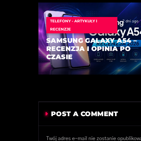
TELEFONY - ARTYKUŁY I
2 dni ago
RECENZJE
SAMSUNG GALAXY A54 –
RECENZJA I OPINIA PO
CZASIE
POST A COMMENT
Twój adres e-mail nie zostanie opublikow