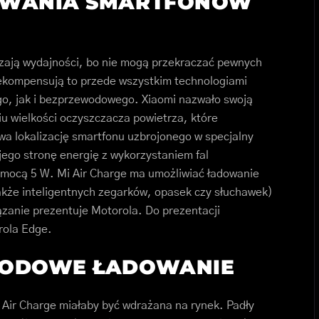
OWANIA SMARTFONÓW
zają wydajności, bo nie mogą przekraczać pewnych
ekompensują to przede wszystkim technologiami
o, jak i bezprzewodowego. Xiaomi nazwało swoją
u wielkości oczyszczacza powietrza, które
wa lokalizację smartfonu uzbrojonego w specjalny
 jego stronę energię z wykorzystaniem fal
mocą 5 W. Mi Air Charge ma umożliwiać ładowanie
także inteligentnych zegarków, opasek czy słuchawek)
ązanie prezentuje Motorola. Do prezentacji
rola Edge.
WODOWE ŁADOWANIE
 Air Charge miałaby być wdrażana na rynek. Padły