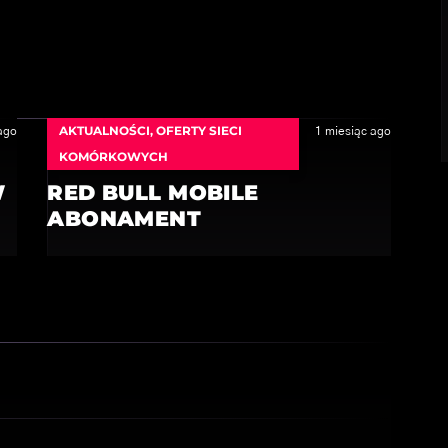
AKTUALNOŚCI
,
OFERTY SIECI
ago
1 miesiąc ago
KOMÓRKOWYCH
W
RED BULL MOBILE
ABONAMENT