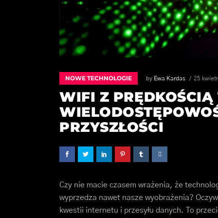
NOWE TECHNOLOGIE
by
Ewa Kardas
25 kwiet
WIFI Z PRĘDKOŚCIĄ 1
WIELODOSTĘPOWOŚ
PRZYSZŁOŚCI
Czy nie macie czasem wrażenia, że technolog
wyprzedza nawet nasze wyobrażenia? Oczywiś
kwestii internetu i przesyłu danych. To przec