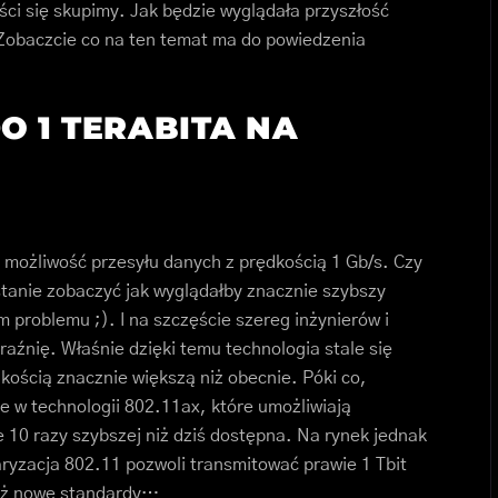
ści się skupimy. Jak będzie wyglądała przyszłość
 Zobaczcie co na ten temat ma do powiedzenia
O 1 TERABITA NA
 możliwość przesyłu danych z prędkością 1 Gb/s. Czy
tanie zobaczyć jak wyglądałby znacznie szybszy
m problemu ;). I na szczęście szereg inżynierów i
aźnię. Właśnie dzięki temu technologia stale się
dkością znacznie większą niż obecnie. Póki co,
 w technologii 802.11ax, które umożliwiają
ie 10 razy szybszej niż dziś dostępna. Na rynek jednak
aryzacja 802.11 pozwoli transmitować prawie 1 Tbit
uż nowe standardy…