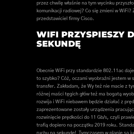
przez chwilę właśnie na tym wycinku przyszło
komunikacji radiowej? Co się zmieni w WiFi?
przedstawiciel firmy Cisco.
WIFI PRZYSPIESZY D
SEKUNDĘ
Obecnie WiFi przy standardzie 802.11ac daje
to szybko? Cóż, oczami wyobraźni jestem w s
transfer. Zakładam, że Wy też nie macie z ty
różnej maści tęgich głów też ma bogatą wyobr
rozwija i WiFi niebawem będzie działać z prę
zaprezentowane zostały urządzenia pracujące
rozwinięcie prędkości do 11 Gb/s, czyli praw
trafią dopiero na początku 2019 roku. Stand
ruchu na sekundę! Tymczasem w planie są j