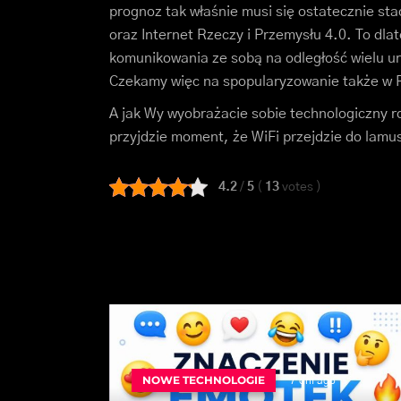
prognoz tak właśnie musi się ostatecznie st
oraz Internet Rzeczy i Przemysłu 4.0. To dla
komunikowania ze sobą na odległość wielu ur
Czekamy więc na spopularyzowanie także w P
A jak Wy wyobrażacie sobie technologiczny r
przyjdzie moment, że WiFi przejdzie do lamu
4.2
/
5
(
13
votes
)
NOWE TECHNOLOGIE
7 dni ago