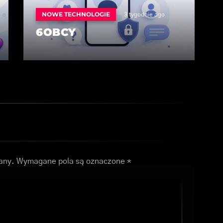
NOWE TECHNOLOGIE
3 tygodnie ago
6OBCY
any.
Wymagane pola są oznaczone
*