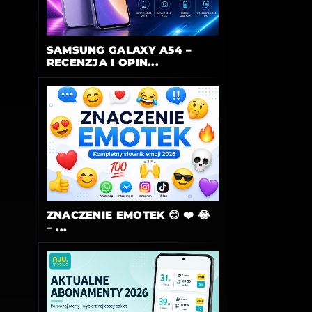
SAMSUNG GALAXY A54 –
RECENZJA I OPIN...
ZNACZENIE EMOTEK 😊 ❤️ 😂
– ...