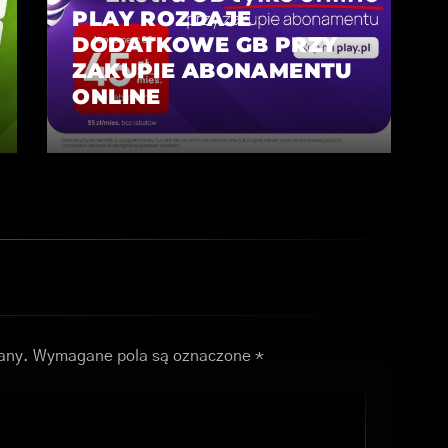
PLAY ROZDAJE
DODATKOWE GB PRZY
ZAKUPIE ABONAMENTU
ONLINE
any.
Wymagane pola są oznaczone
*