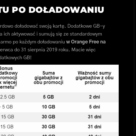
ETU PO DOŁADOWANIU
dardowo doładować swoją kartę. Dodatkowe GB-y
a ich aktywować i sumują się ze standardowym
 darmo po każdym doładowaniu
w Orange Free na
zerwca do 31 sierpnia 2019 roku. Macie więc
odatkowych GB!