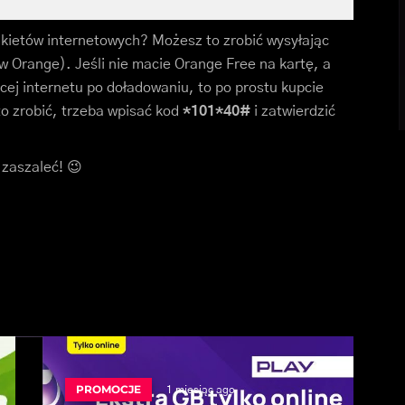
akietów internetowych? Możesz to zrobić wysyłając
 Orange). Jeśli nie macie Orange Free na kartę, a
ęcej internetu po doładowaniu, to po prostu kupcie
to zrobić, trzeba wpisać kod
*101*40#
i zatwierdzić
 zaszaleć! 😉
PROMOCJE
1 miesiąc ago