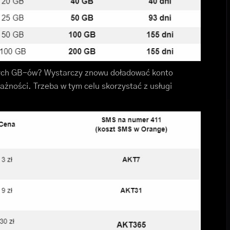
nych GB-ów? Wystarczy znowu doładować konto
żności. Trzeba w tym celu skorzystać z usługi