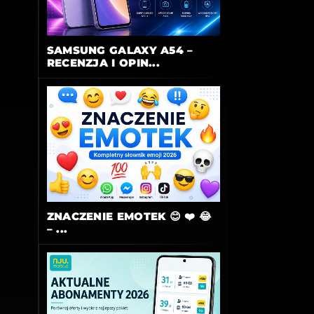
SAMSUNG GALAXY A54 –
RECENZJA I OPIN...
ZNACZENIE EMOTEK 😊 ❤️ 😂
– ...