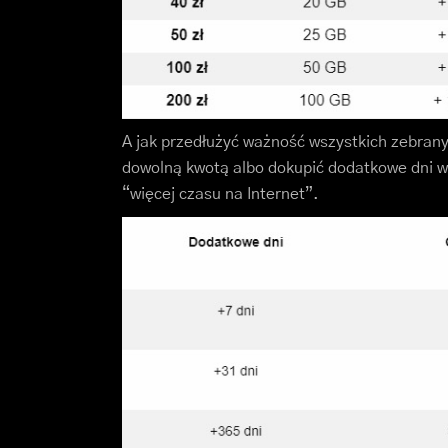
A jak przedłużyć ważność wszystkich zebra
dowolną kwotą albo dokupić dodatkowe dni wa
“więcej czasu na Internet”.