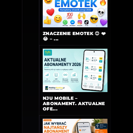
ZNACZENIE EMOTEK 😊 ❤️
😂 – ...
NJU MOBILE –
ABONAMENT. AKTUALNE
OFE...