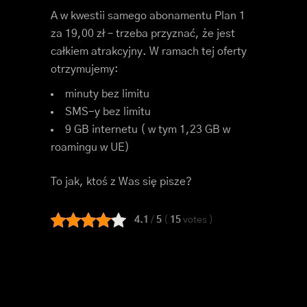
A w kwestii samego abonamentu Plan 1
za 19,00 zł – trzeba przyznać, że jest
całkiem atrakcyjny. W ramach tej oferty
otrzymujemy:
minuty bez limitu
SMS-y bez limitu
9 GB internetu ( w tym 1,23 GB w
roamingu w UE)
To jak, ktoś z Was się pisze?
4.1
/
5
(
15
votes
)