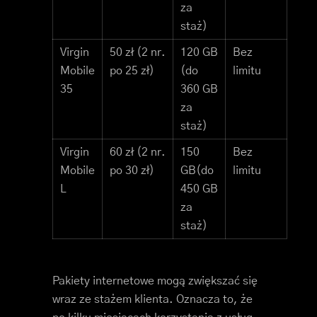
za
staż)
Virgin
50 zł (2 nr.
120 GB
Bez
Mobile
po 25 zł)
(do
limitu
35
360 GB
za
staż)
Virgin
60 zł (2 nr.
150
Bez
Mobile
po 30 zł)
GB(do
limitu
L
450 GB
za
staż)
Pakiety internetowe mogą zwiększać się
wraz ze stażem klienta. Oznacza to, że