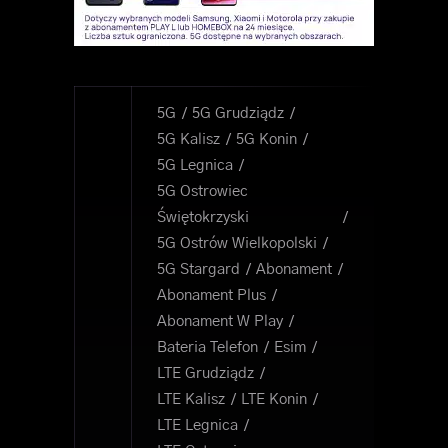
5G
5G Grudziądz
5G Kalisz
5G Konin
5G Legnica
5G Ostrowiec
Świętokrzyski
5G Ostrów Wielkopolski
5G Stargard
Abonament
Abonament Plus
Abonament W Play
Bateria Telefon
Esim
LTE Grudziądz
LTE Kalisz
LTE Konin
LTE Legnica