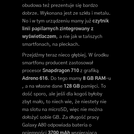
obudowa też prezentuje się bardzo
dobrze. Wykonana jest ze szkła i metalu.
No i w tym urządzeniu mamy już
czytnik
linii papilarnych zintegrowany z
wyświetlaczem
, a nie jak w tańszych
smartfonach, na pleckach.
Przejdźmy teraz nieco głębiej. W środku
smartfonu producent zastosował
procesor
Snapdragon 710
z grafiką
Adreno 616
. Do tego mamy
8 GB RAM
-u
, a na własne dane
128 GB
pamięci. To
dość sporo, ale jeśli dla kogoś byłoby
zbyt mało, to niech wie, że niestety nie
ma slotu na microSD, więc nie można
dołożyć sobie GB. Za długość pracy
Galaxy A80 odpowiada bateria o
pojemności
3700 mAh
wspierająca