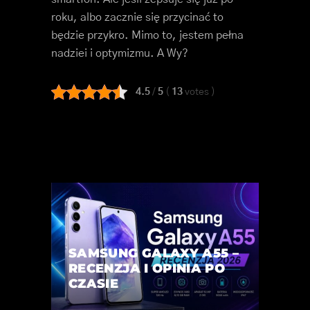
roku, albo zacznie się przycinać to
będzie przykro. Mimo to, jestem pełna
nadziei i optymizmu. A Wy?
4.5
/
5
(
13
votes
)
SAMSUNG GALAXY A55 –
RECENZJA I OPINIA PO
CZASIE