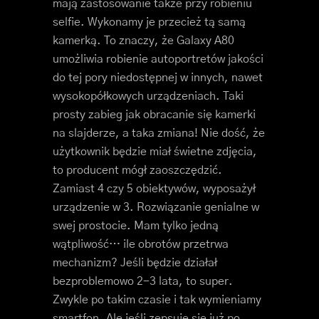
mają zastosowanie także przy robieniu
selfie. Wykonamy je przecież tą samą
kamerką. To znaczy, że Galaxy A80
umożliwia robienie autoportretów jakości
do tej pory niedostępnej w innych, nawet
wysokopółkowych urządzeniach. Taki
prosty zabieg jak obracanie się kamerki
na slajderze, a taka zmiana! Nie dość, że
użytkownik będzie miał świetne zdjęcia,
to producent mógł zaoszczędzić.
Zamiast 4 czy 5 obiektywów, wyposażył
urządzenie w 3. Rozwiązanie genialne w
swej prostocie. Mam tylko jedną
wątpliwość… ile obrotów przetrwa
mechanizm? Jeśli będzie działał
bezproblemowo 2-3 lata, to super.
Zwykle po takim czasie i tak wymieniamy
smartfon. Ale jeśli zepsuje się już po