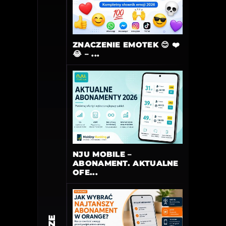
ZNACZENIE EMOTEK 😊 ❤️
😂 – ...
NJU MOBILE –
ABONAMENT. AKTUALNE
OFE...