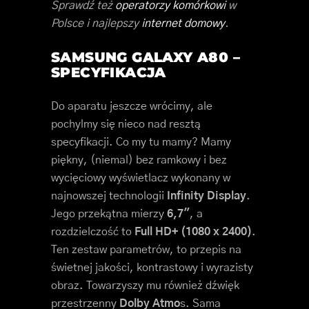
Sprawdź też
operatorzy komórkowi
w
Polsce i najlepszy
internet domowy
.
SAMSUNG GALAXY A80 –
SPECYFIKACJA
Do aparatu jeszcze wrócimy, ale
pochylmy się nieco nad resztą
specyfikacji. Co my tu mamy? Mamy
piękny, (niemal) bez ramkowy i bez
wycięciowy wyświetlacz wykonany w
najnowszej technologii
Infinity Display
.
Jego przekątna mierzy
6,7″
, a
rozdzielczość to
Full HD+ (1080 x 2400)
.
Ten zestaw parametrów, to przepis na
świetnej jakości, kontrastowy i wyrazisty
obraz. Towarzyszy mu również dźwięk
przestrzenny
Dolby Atmo
s. Sama