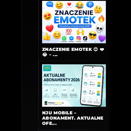
ZNACZENIE EMOTEK 😊 ❤️
😂 – ...
NJU MOBILE –
ABONAMENT. AKTUALNE
OFE...