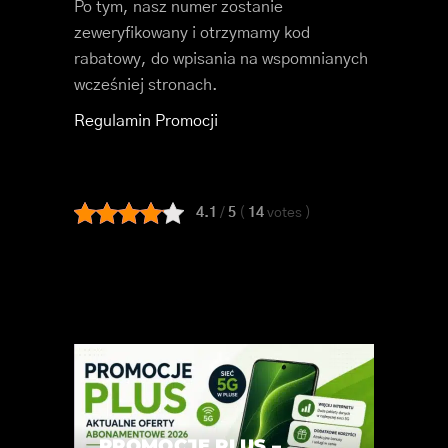
Po tym, nasz numer zostanie
zeweryfikowany i otrzymamy kod
rabatowy, do wpisania na wspomnianych
wcześniej stronach.
Regulamin Promocji
4.1
/
5
(
14
votes
)
PROMOCJE PLUS –