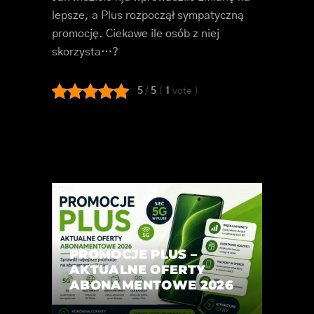
lepsze, a Plus rozpoczął sympatyczną
promocję. Ciekawe ile osób z niej
skorzysta…?
5
/
5
(
1
vote
)
PROMOCJE PLUS –
AKTUALNE OFERTY
ABONAMENTOWE 2026