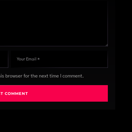
is browser for the next time I comment.