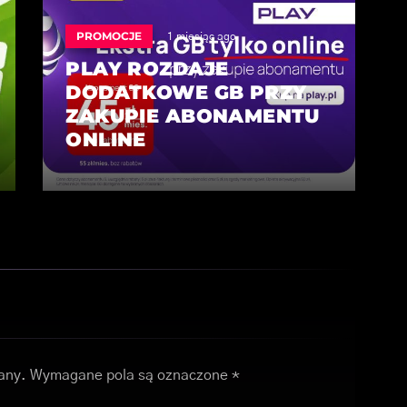
PROMOCJE
1 miesiąc ago
PLAY ROZDAJE
DODATKOWE GB PRZY
ZAKUPIE ABONAMENTU
ONLINE
any.
Wymagane pola są oznaczone
*