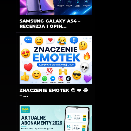
SAMSUNG GALAXY A54 –
RECENZJA I OPIN...
ZNACZENIE EMOTEK 😊 ❤️ 😂
– ...