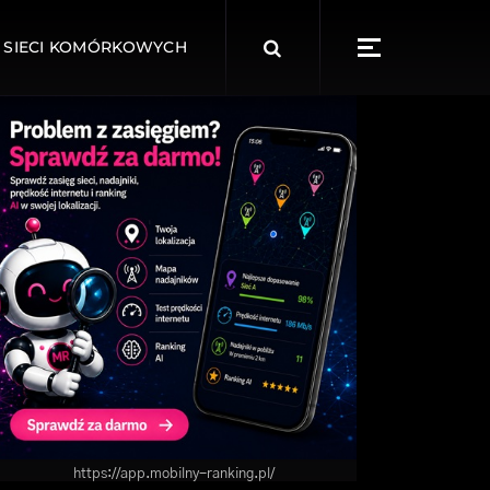
Search
 SIECI KOMÓRKOWYCH
for:
https://app.mobilny-ranking.pl/