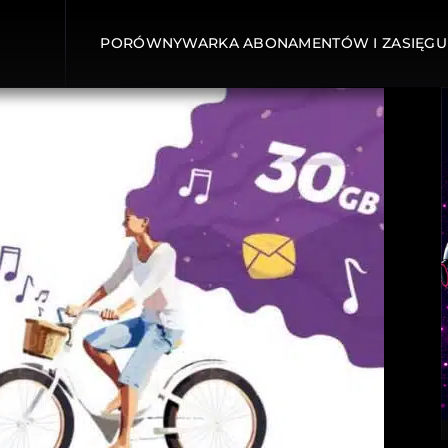
PORÓWNYWARKA ABONAMENTÓW I ZASIĘGU