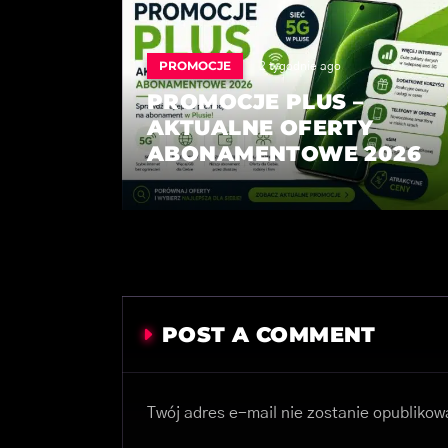
PROMOCJE
2 tygodnie ago
PROMOCJE PLUS –
AKTUALNE OFERTY
ABONAMENTOWE 2026
POST A COMMENT
Twój adres e-mail nie zostanie opublikow