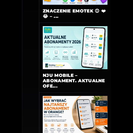
ZNACZENIE EMOTEK 😊 ❤️
😂 – ...
NJU MOBILE –
ABONAMENT. AKTUALNE
OFE...