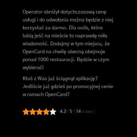
Operator obniżył dotychczasową cenę
usługi i do odwołania można będzie z niej
korzystać za darmo. Dla osób, które
lubią jeść na mieście to naprawdę miła
wiadomość. Dodajmy w tym miejscu, że
OpenCard na chwilę obecną obejmuje
ponad 1000 restauracji. Będzie w czym
wybierać!
Ktoś z Was już ściągnął aplikację?
Jedliście już gdzieś po promocyjnej cenie
w ramach OpenCard?
4.2
/
5
(
14
votes
)