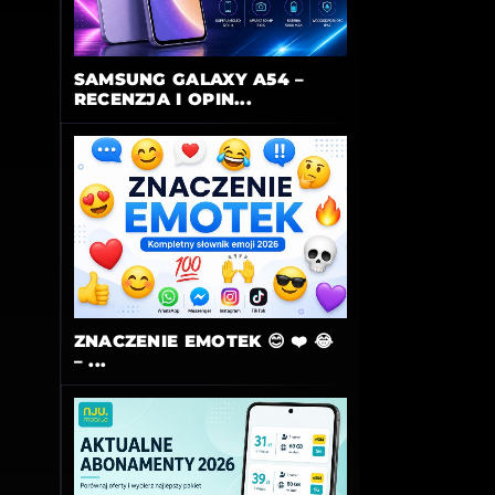
SAMSUNG GALAXY A54 –
RECENZJA I OPIN...
ZNACZENIE EMOTEK 😊 ❤️ 😂
– ...