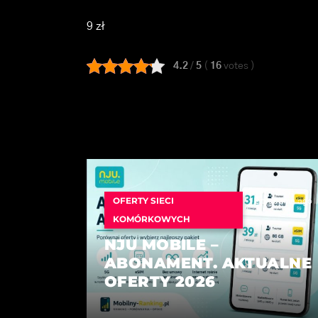
9 zł
4.2
/
5
(
16
votes
)
OFERTY SIECI
2 tygodnie ago
KOMÓRKOWYCH
NJU MOBILE –
ABONAMENT. AKTUALNE
OFERTY 2026