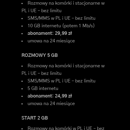
Rozmowy na komórki i stacjonarne w
PL i UE – bez limitu
SMS/MMS w PL i UE – bez limitu
10 GB internetu (potem 1 Mb/s)
abonament: 29,99 zł
umowa na 24 miesiące
ROZMOWY 5 GB
Rozmowy na komórki i stacjonarne w
PL i UE – bez limitu
SMS/MMS w PL i UE – bez limitu
5 GB internetu
abonament: 24,99 zł
umowa na 24 miesiące
START 2 GB
Rozmowy na komórki w PL i UE – bez