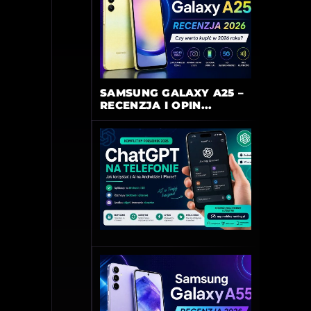
SAMSUNG GALAXY A25 –
RECENZJA I OPIN...