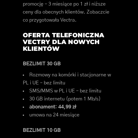
promocję – 3 miesiące po 1 zł i niższe
ceny dla obecnych klientów. Zobaczcie
co przygotowała Vectra.
OFERTA TELEFONICZNA
VECTRY DLA NOWYCH
KLIENTÓW
BEZLIMIT 30 GB
Rozmowy na komórki i stacjonarne w
PL i UE – bez limitu
SMS/MMS w PL i UE – bez limitu
30 GB internetu (potem 1 Mb/s)
abonament: 44,99 zł
umowa na 24 miesiące
BEZLIMIT 10 GB