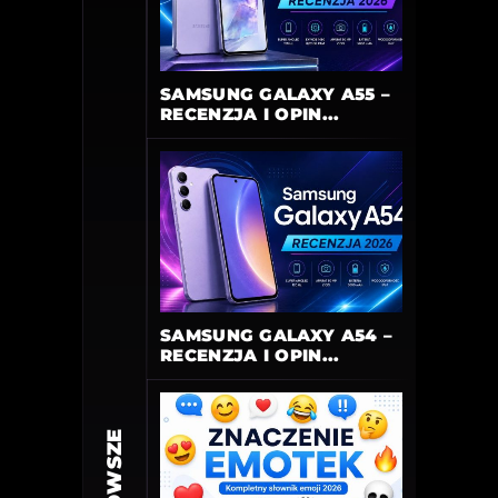
SAMSUNG GALAXY A55 –
RECENZJA I OPIN...
SAMSUNG GALAXY A54 –
RECENZJA I OPIN...