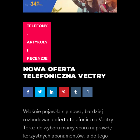
TELEFONY
-
ARTYKUŁY
I
RECENZJE
NOWA OFERTA
TELEFONICZNA VECTRY
Właśnie pojawiła się nowa, bardziej
rozbudowana
oferta telefoniczna
Vectry.
Teraz do wyboru mamy sporo naprawdę
korzystnych abonamentów, a do tego