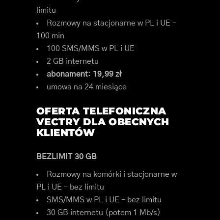
limitu
Rozmowy na stacjonarne w PL i UE –
100 min
100 SMS/MMS w PL i UE
2 GB internetu
abonament: 19,99 zł
umowa na 24 miesiące
OFERTA TELEFONICZNA
VECTRY DLA OBECNYCH
KLIENTÓW
BEZLIMIT 30 GB
Rozmowy na komórki i stacjonarne w
PL i UE – bez limitu
SMS/MMS w PL i UE – bez limitu
30 GB internetu (potem 1 Mb/s)