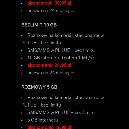
abonament: 39,99 zł
umowa na 24 miesiące
BEZLIMIT 10 GB
Rozmowy na komórki i stacjonarne w
PL i UE – bez limitu
SMS/MMS w PL i UE – bez limitu
10 GB internetu (potem 1 Mb/s)
abonament: 24,99 zł
umowa na 24 miesiące
ROZMOWY 5 GB
Rozmowy na komórki i stacjonarne w
PL i UE – bez limitu
SMS/MMS w PL i UE – bez limitu
5 GB internetu
abonament: 19,99 zł