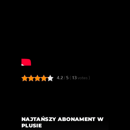
4.2
/
5
(
13
votes
)
NAJTAŃSZY ABONAMENT W
PLUSIE