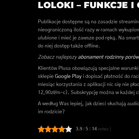
LOLOKI – FUNKCJE I
Publikacje dostępne są na zasadzie streamin
nieograniczoną ilość razy w ramach wykupion
ulubione i mieć je zawsze pod ręką. Na smar
do niej dostęp także offline.
Zobacz najlepszy
abonament rodzinny porów
Klientów Plusa obowiązują specjalne warunki 
sklepie
Google Play
i dopisać płatność do rac
miesiąc korzystania z aplikacji nic się nie pł
12,90zł/m-c). Subskrypcję można w każdej ch
A według Was lepiej, jak dzieci słuchają aud
im rodzicie?
3.9
/
5
(
14
votes
)