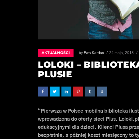
AKTUALNOŚCI
by
Ewa Kardas
24 maja, 2018
LOLOKI – BIBLIOTE
PLUSIE
“Pierwsza w Polsce mobilna biblioteka ilus
wprowadzona do oferty sieci Plus. Loloki.pl 
edukacyjnymi dla dzieci. Klienci Plusa prz
bezpłatnie, a później koszt miesięczny to ty