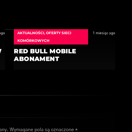
AKTUALNOŚCI
,
OFERTY SIECI
ago
1 miesiąc ago
KOMÓRKOWYCH
W
RED BULL MOBILE
ABONAMENT
any.
Wymagane pola są oznaczone
*