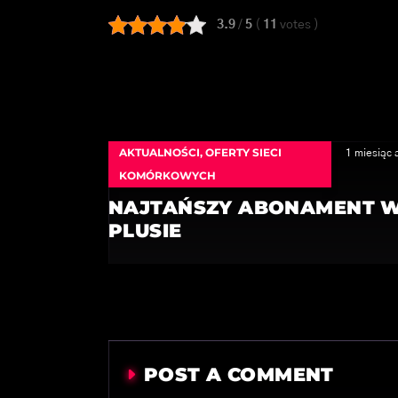
3.9
/
5
(
11
votes
)
AKTUALNOŚCI
,
OFERTY SIECI
1 miesiąc 
KOMÓRKOWYCH
NAJTAŃSZY ABONAMENT 
PLUSIE
POST A COMMENT