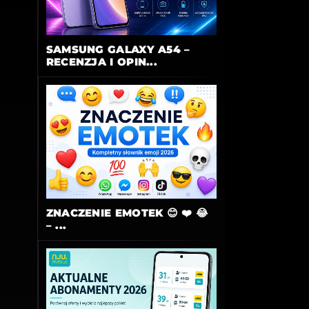
SAMSUNG GALAXY A54 –
RECENZJA I OPIN...
ZNACZENIE EMOTEK 😊 ❤️ 😂
– ...