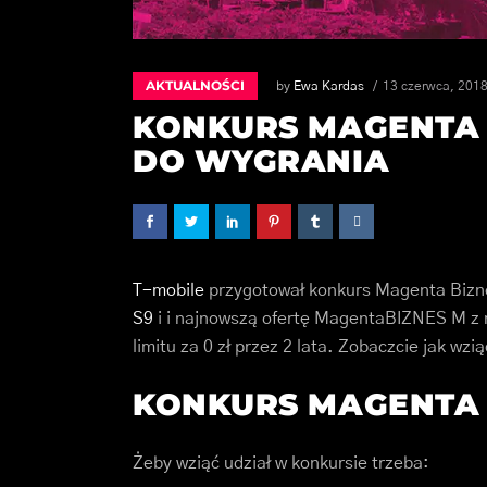
AKTUALNOŚCI
by
Ewa Kardas
13 czerwca, 201
KONKURS MAGENTA 
DO WYGRANIA
T-mobile
przygotował konkurs Magenta Bizn
S9
i i najnowszą ofertę MagentaBIZNES M z
limitu za 0 zł przez 2 lata. Zobaczcie jak wzi
KONKURS MAGENTA 
Żeby wziąć udział w konkursie trzeba: