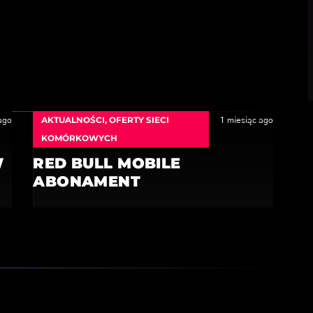
AKTUALNOŚCI
,
OFERTY SIECI
ago
1 miesiąc ago
KOMÓRKOWYCH
W
RED BULL MOBILE
ABONAMENT