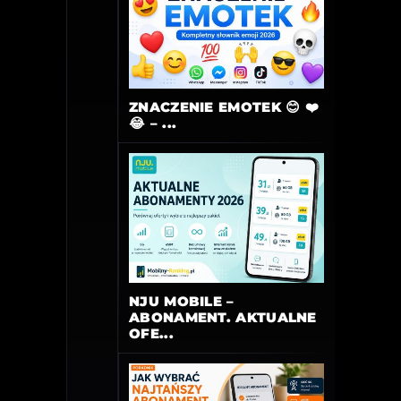
ZNACZENIE EMOTEK 😊 ❤️
😂 – ...
NJU MOBILE –
ABONAMENT. AKTUALNE
OFE...