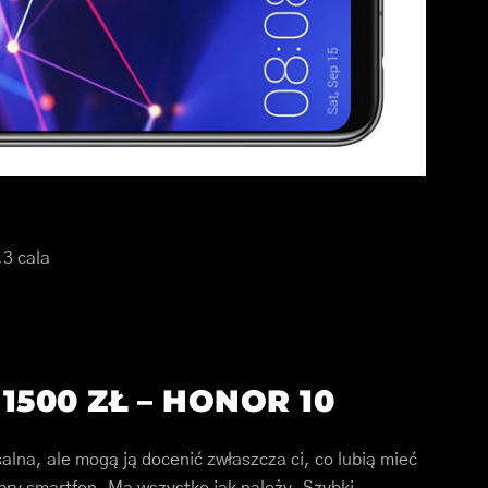
,3 cala
1500 ZŁ –
HONOR 10
alna, ale mogą ją docenić zwłaszcza ci, co lubią mieć
obry smartfon. Ma wszystko jak należy. Szybki