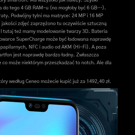
, a do tego 4 GB RAM-u (no mogłoby być 6 GB…).
raty. Podwójny tylni ma matryce: 24 MP i 16 MP
j jakości zdjęć zaprzężono tu oczywiście sztuczną
. I tutaj też mamy modelowanie twarzy 3D. Bateria
adowarce SuperCharge może być ładowana naprawdę
i papilarnych, NFC i audio od AKM (Hi-Fi). A poza
rtfon jest naprawdę bardzo ładny. Zwłaszcza
ne co może niektórym przeszkadzać to notch. Ale dla
który według Ceneo możecie kupić już za 1492,40 zł.