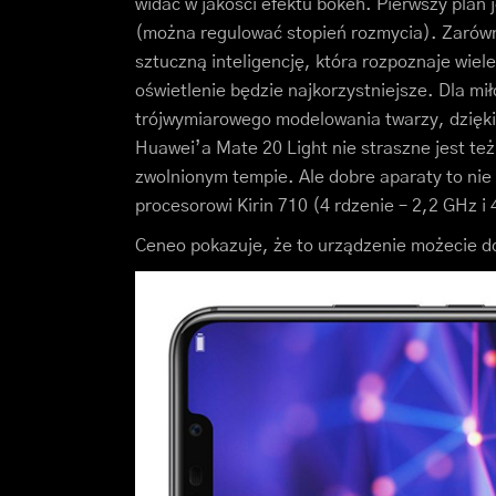
widać w jakości efektu bokeh. Pierwszy plan j
(można regulować stopień rozmycia). Zarówno
sztuczną inteligencję, która rozpoznaje wiele
oświetlenie będzie najkorzystniejsze. Dla mi
trójwymiarowego modelowania twarzy, dzięki 
Huawei’a Mate 20 Light nie straszne jest też
zwolnionym tempie. Ale dobre aparaty to nie 
procesorowi Kirin 710 (4 rdzenie – 2,2 GHz i 
Ceneo pokazuje, że to urządzenie możecie do