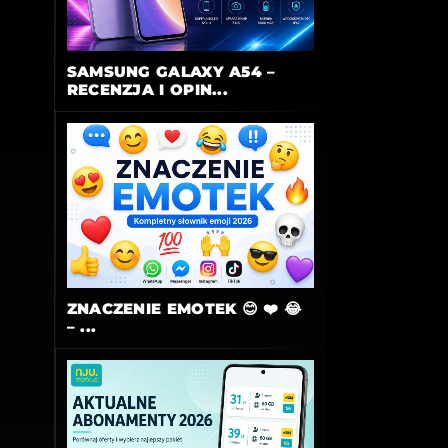
SAMSUNG GALAXY A54 –
RECENZJA I OPIN...
ZNACZENIE EMOTEK 😊 ❤️ 😂
– ...