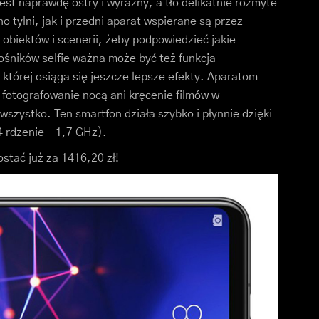
est naprawdę ostry i wyraźny, a tło delikatnie rozmyte
 tylni, jak i przedni aparat wspierane są przez
 obiektów i scenerii, żeby podpowiedzieć jakie
łośników selfie ważna może być też funkcja
której osiąga się jeszcze lepsze efekty. Aparatom
 fotografowanie nocą ani kręcenie filmów w
wszystko. Ten smartfon działa szybko i płynnie dzięki
4 rdzenie – 1,7 GHz).
stać już za 1416,20 zł!