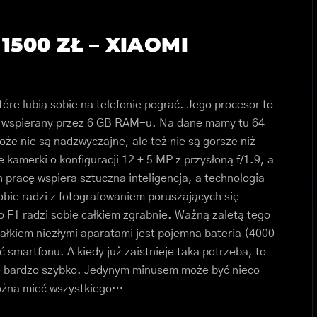
1500 ZŁ –
XIAOMI
re lubią sobie na telefonie pograć. Jego procesor to
, wspierany przez 6 GB RAM-u. Na dane mamy tu 64
że nie są nadzwyczajne, ale też nie są gorsze niż
e kamerki o konfiguracji 12 + 5 MP z przysłoną f/1.9, a
h pracę wspiera sztuczna inteligencja, a technologia
sobie radzi z fotografowaniem poruszających się
o F1 radzi sobie całkiem zgrabnie. Ważną zaletą tego
całkiem niezłymi aparatami jest pojemna bateria (4000
ć smartfonu. A kiedy już zaistnieje taka potrzeba, to
ne bardzo szybko. Jedynym minusem może być nieco
można mieć wszystkiego…