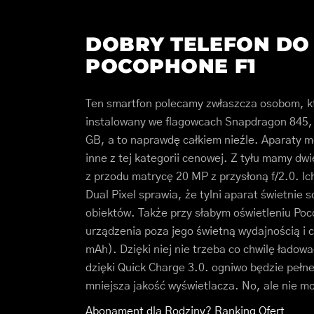
DOBRY TELEFON DO 
POCOPHONE F1
Ten smartfon polecamy zwłaszcza osobom, któ
instalowany we flagowcach Snapdragon 845
GB, a to naprawdę całkiem nieźle. Aparaty mo
inne z tej kategorii cenowej. Z tyłu mamy dwi
z przodu matrycę 20 MP z przysłoną f/2.0. Ic
Dual Pixel sprawia, że tylni aparat świetnie 
obiektów. Także przy słabym oświetleniu Poc
urządzenia poza jego świetną wydajnością i 
mAh). Dzięki niej nie trzeba co chwilę ładowa
dzięki Quick Charge 3.0. ogniwo będzie peł
mniejsza jakość wyświetlacza. No, ale nie 
Abonament dla Rodziny? Ranking Ofert